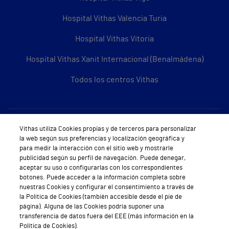
Hospital Vithas Valencia Turia
Hospital Vithas Vitoria
Hospital Vithas Xanit Internacional (Benalmádena)
Todos los centros Vithas
Sobre Vithas
Vithas utiliza Cookies propias y de terceros para personalizar
la web según sus preferencias y localización geográfica y
Quiénes somos
para medir la interacción con el sitio web y mostrarle
publicidad según su perfil de navegación. Puede denegar,
Trabajar en Vithas
aceptar su uso o configurarlas con los correspondientes
botones. Puede acceder a la información completa sobre
Teléfono Cita Médica
nuestras Cookies y configurar el consentimiento a través de
la Política de Cookies (también accesible desde el pie de
Teléfono Atención al Cliente
página). Alguna de las Cookies podría suponer una
transferencia de datos fuera del EEE (más información en la
Política de seguridad y salud en el trabajo
Política de Cookies).