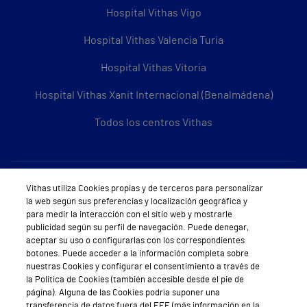
Hospital Vithas Vigo
Hospital Vithas Valencia Turia
Hospital Vithas Vitoria
Hospital Vithas Xanit Internacional (Benalmádena)
Todos los centros Vithas
Sobre Vithas
Vithas utiliza Cookies propias y de terceros para personalizar
la web según sus preferencias y localización geográfica y
Quiénes somos
para medir la interacción con el sitio web y mostrarle
publicidad según su perfil de navegación. Puede denegar,
Trabajar en Vithas
aceptar su uso o configurarlas con los correspondientes
botones. Puede acceder a la información completa sobre
Teléfono Cita Médica
nuestras Cookies y configurar el consentimiento a través de
la Política de Cookies (también accesible desde el pie de
Teléfono Atención al Cliente
página). Alguna de las Cookies podría suponer una
transferencia de datos fuera del EEE (más información en la