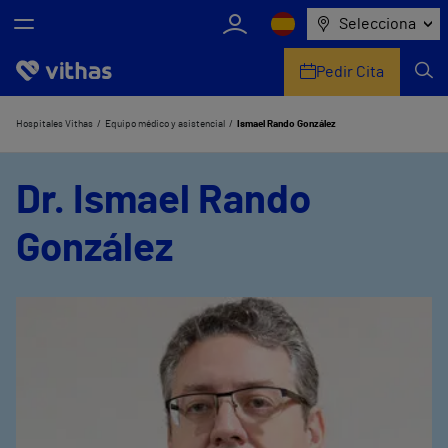
Selecciona
Pedir Cita
Nosotros
Hospitales Vithas
Equipo médico y asistencial
Ismael Rando González
Centros
Dr. Ismael Rando
Servicios de salud
González
Equipo médico y asistencial
Información útil
Comunicación