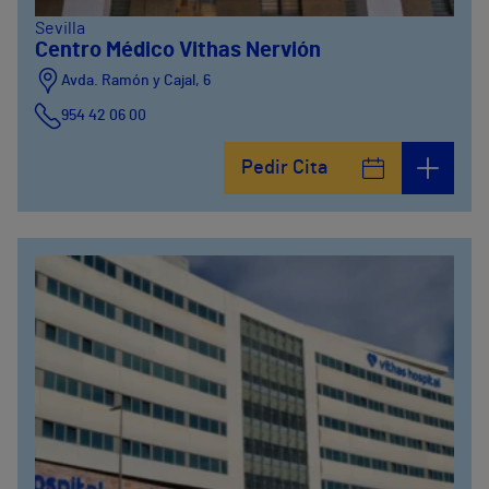
Sevilla
Centro Médico Vithas Nervión
Avda. Ramón y Cajal, 6
954 42 06 00
Pedir Cita