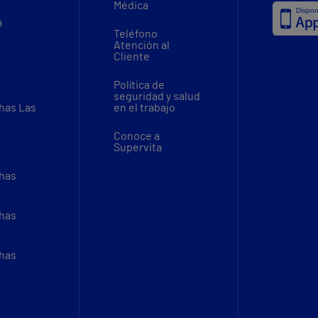
Médica
a
Teléfono
Atención al
Cliente
Política de
seguridad y salud
thas Las
en el trabajo
Conoce a
Supervita
thas
thas
thas