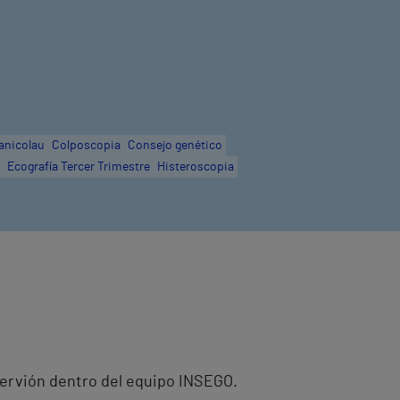
anicolau
Colposcopia
Consejo genético
Ecografía Tercer Trimestre
Histeroscopia
 Nervión dentro del equipo INSEGO.