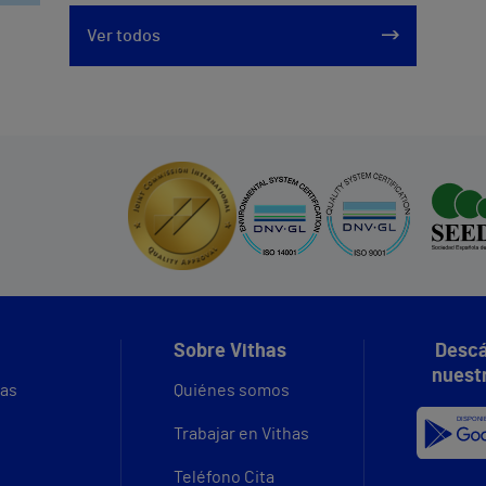
Ver todos
Sobre Vithas
Descá
nuest
vas
Quiénes somos
Trabajar en Vithas
Teléfono Cita