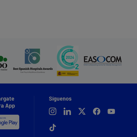
rgate
Síguenos
ra App