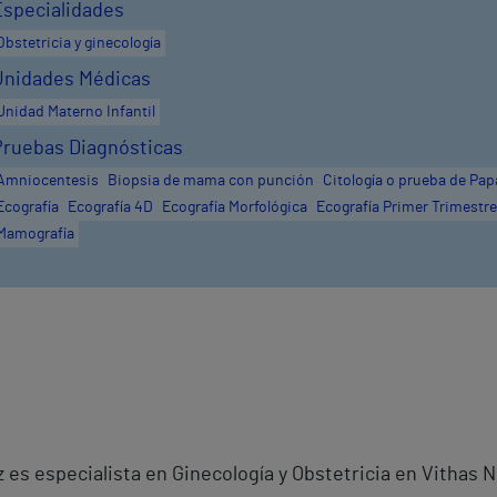
Especialidades
Obstetricia y ginecología
Unidades Médicas
Unidad Materno Infantil
Pruebas Diagnósticas
Amniocentesis
Biopsia de mama con punción
Citología o prueba de Pap
Ecografía
Ecografía 4D
Ecografía Morfológica
Ecografía Primer Trimestre
Mamografía
z es especialista en Ginecología y Obstetricia en Vithas