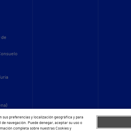
9 de
 Consuelo
Turia
ena)
n sus preferencias y localización geográfica y para
fil de navegación. Puede denegar, aceptar su uso o
ormación completa sobre nuestras Cookies y