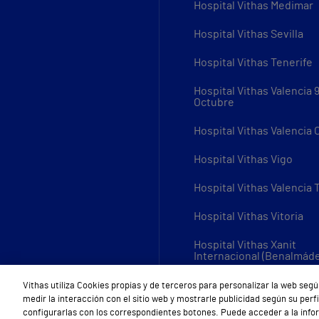
Hospital Vithas Medimar
Hospital Vithas Sevilla
Hospital Vithas Tenerife
Hospital Vithas Valencia 
Octubre
Hospital Vithas Valencia
Hospital Vithas Vigo
Hospital Vithas Valencia 
Hospital Vithas Vitoria
Hospital Vithas Xanit
Internacional (Benalmád
Todos los centros Vithas
Vithas utiliza Cookies propias y de terceros para personalizar la web segú
medir la interacción con el sitio web y mostrarle publicidad según su per
configurarlas con los correspondientes botones. Puede acceder a la inf