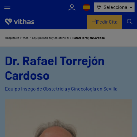
Selecciona
Pedir Cita
Nosotros
Hospitales Vithas
Equipo médico y asistencial
Rafael Torrejón Cardoso
Centros
Dr. Rafael Torrejón
Servicios de salud
Cardoso
Equipo médico y asistencial
Equipo Insego de Obstetricia y Ginecología en Sevilla
Información útil
Comunicación