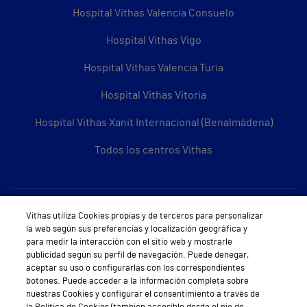
Hospital Vithas Valencia Consuelo
Hospital Vithas Vigo
Hospital Vithas Valencia Turia
Hospital Vithas Vitoria
Hospital Vithas Xanit Internacional (Benalmádena)
Todos los centros Vithas
Sobre Vithas
Vithas utiliza Cookies propias y de terceros para personalizar
la web según sus preferencias y localización geográfica y
Quiénes somos
para medir la interacción con el sitio web y mostrarle
publicidad según su perfil de navegación. Puede denegar,
Trabajar en Vithas
aceptar su uso o configurarlas con los correspondientes
botones. Puede acceder a la información completa sobre
Teléfono Cita Médica
nuestras Cookies y configurar el consentimiento a través de