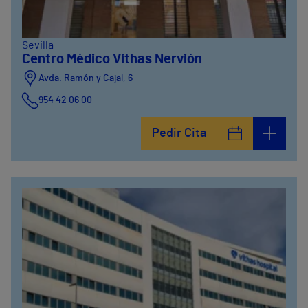
Sevilla
Centro Médico Vithas Nervión
Avda. Ramón y Cajal, 6
954 42 06 00
Pedir Cita