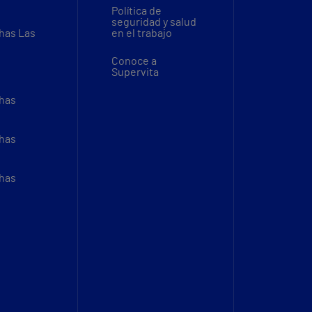
Política de
seguridad y salud
thas Las
en el trabajo
Conoce a
Supervita
thas
thas
thas