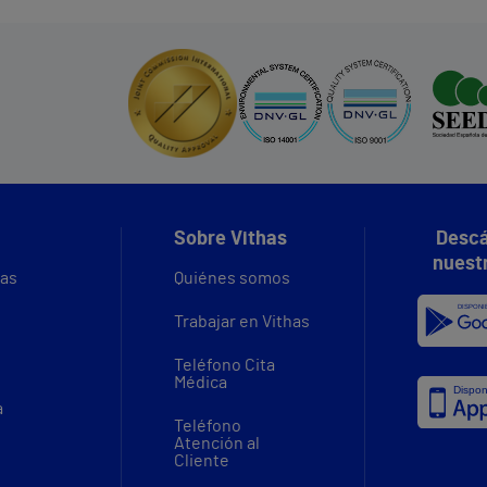
Sobre Vithas
Descá
nuest
vas
Quiénes somos
Trabajar en Vithas
Teléfono Cita
Médica
a
Teléfono
Atención al
Cliente