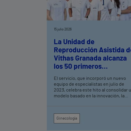
15 julio 2026
La Unidad de
Reproducción Asistida d
Vithas Granada alcanza
los 50 primeros
nacimientos desde la
El servicio, que incorporó un nuevo
renovación de su equipo
equipo de especialistas en julio de
médico
2023, celebra este hito al consolidar 
modelo basado en la innovación, la
personalización de los tratamientos y 
atención multidisciplinar
Ginecología