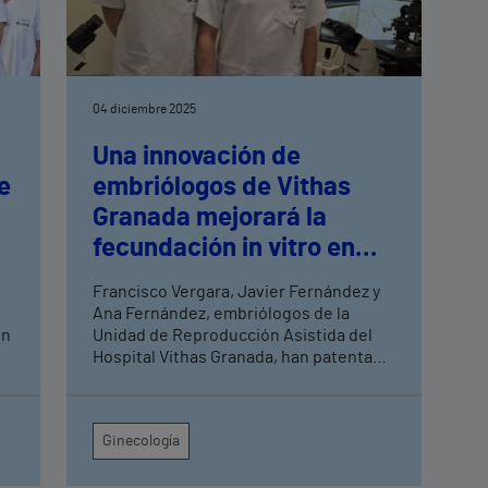
04 diciembre 2025
Una innovación de
e
embriólogos de Vithas
Granada mejorará la
fecundación in vitro en
todo el mundo
Francisco Vergara, Javier Fernández y
Ana Fernández, embriólogos de la
un
Unidad de Reproducción Asistida del
Hospital Vithas Granada, han patentado
la
una pipeta de precisión que optimiza la
microinyección espermática y mejora el
resultado de los procesos de
Ginecología
fecundación, ya que daña menos el
óvulo Esta innovación comenzará a