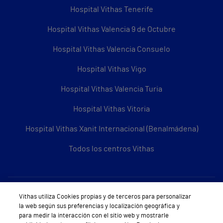
Hospital Vithas Tenerife
Hospital Vithas Valencia 9 de Octubre
Hospital Vithas Valencia Consuelo
Hospital Vithas Vigo
Hospital Vithas Valencia Turia
Hospital Vithas Vitoria
Hospital Vithas Xanit Internacional (Benalmádena)
Todos los centros Vithas
Sobre Vithas
Vithas utiliza Cookies propias y de terceros para personalizar
la web según sus preferencias y localización geográfica y
Quiénes somos
para medir la interacción con el sitio web y mostrarle