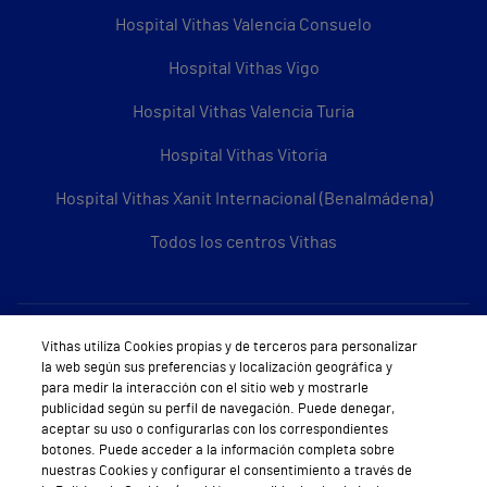
Hospital Vithas Valencia Consuelo
Hospital Vithas Vigo
Hospital Vithas Valencia Turia
Hospital Vithas Vitoria
Hospital Vithas Xanit Internacional (Benalmádena)
Todos los centros Vithas
Sobre Vithas
Vithas utiliza Cookies propias y de terceros para personalizar
la web según sus preferencias y localización geográfica y
Quiénes somos
para medir la interacción con el sitio web y mostrarle
publicidad según su perfil de navegación. Puede denegar,
Trabajar en Vithas
aceptar su uso o configurarlas con los correspondientes
botones. Puede acceder a la información completa sobre
Teléfono Cita Médica
nuestras Cookies y configurar el consentimiento a través de