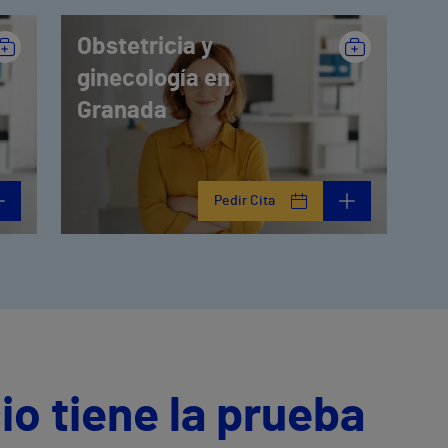
Obstetricia y
ginecología en
Granada
Pedir Cita
io tiene la prueba