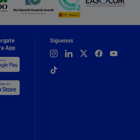
rgate
Síguenos
ra App