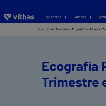
Nosotros
Centros
Servi
Vithas
Pruebas Diagnósticas
Ecografía Primer Trimestre
Ec
Ecografía 
Trimestre 