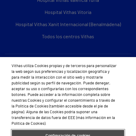
Hospital Vithas Valencia Turia
Hospital Vithas Vitoria
Hospital Vithas Xanit Internacional (Benalmádena)
Todos los centros Vithas
Sobre Vithas
Vithas utiliza Cookies propias y de terceros para personalizar
la web según sus preferencias y localización geográfica y
Quiénes somos
para medir la interacción con el sitio web y mostrarle
publicidad según su perfil de navegación. Puede denegar,
Trabajar en Vithas
aceptar su uso o configurarlas con los correspondientes
botones. Puede acceder a la información completa sobre
Teléfono Cita Médica
nuestras Cookies y configurar el consentimiento a través de
la Política de Cookies (también accesible desde el pie de
Teléfono Atención al Cliente
página). Alguna de las Cookies podría suponer una
transferencia de datos fuera del EEE (más información en la
Política de seguridad y salud en el trabajo
Política de Cookies).
Conoce a Supervita
Configuración de cookies