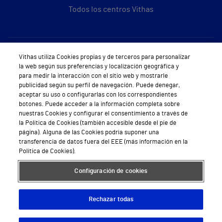
Todos los centros Vithas
Sobre Vithas
Vithas utiliza Cookies propias y de terceros para personalizar
la web según sus preferencias y localización geográfica y
Quiénes somos
para medir la interacción con el sitio web y mostrarle
publicidad según su perfil de navegación. Puede denegar,
Trabajar en Vithas
aceptar su uso o configurarlas con los correspondientes
botones. Puede acceder a la información completa sobre
Teléfono Cita Médica
nuestras Cookies y configurar el consentimiento a través de
la Política de Cookies (también accesible desde el pie de
Teléfono Atención al Cliente
página). Alguna de las Cookies podría suponer una
transferencia de datos fuera del EEE (más información en la
Política de seguridad y salud en el trabajo
Política de Cookies).
Conoce a Supervita
Configuración de cookies
Rechazar todas
Aviso Legal
Política de cookies
Política de privacidad
Mapa web
Protección de datos