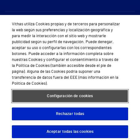
Sobre Vithas
Vithas utiliza Cookies propias y de terceros para personalizar
la web según sus preferencias y localización geográfica y
Quiénes somos
para medir la interacción con el sitio web y mostrarle
publicidad según su perfil de navegación. Puede denegar,
Trabajar en Vithas
aceptar su uso o configurarlas con los correspondientes
botones. Puede acceder a la información completa sobre
Teléfono Cita Médica
nuestras Cookies y configurar el consentimiento a través de
la Política de Cookies (también accesible desde el pie de
Teléfono Atención al Cliente
página). Alguna de las Cookies podría suponer una
transferencia de datos fuera del EEE (más información en la
Política de seguridad y salud en el trabajo
Política de Cookies).
Conoce a Supervita
Configuración de cookies
Rechazar todas
Aviso Legal
Política de cookies
Política de privacidad
Mapa web
Protección de datos
Aceptar todas las cookies
Descargar App
Pedir cita
© 2026 Vithas. Todos los derechos reservados.