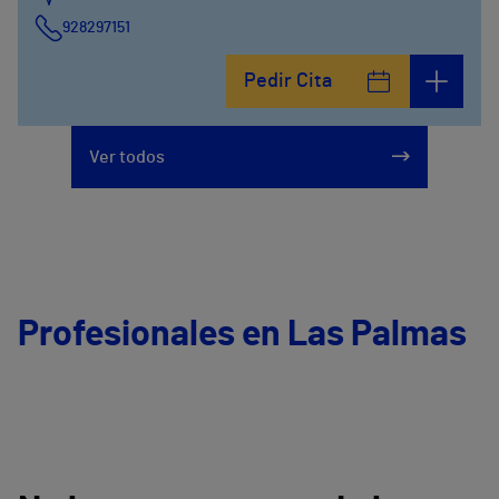
928297151
Calle León y Castillo, 294
Pedir Cita
928297151
Ver todos
Profesionales en Las Palmas