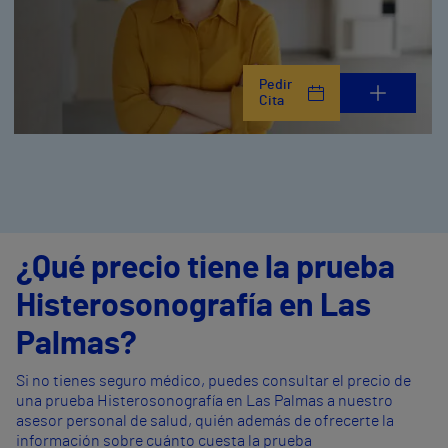
Pedir
Cita
¿Qué precio tiene la prueba
Histerosonografía en Las
Palmas?
Si no tienes seguro médico, puedes consultar el precio de
una prueba Histerosonografía en Las Palmas a nuestro
asesor personal de salud, quién además de ofrecerte la
información sobre cuánto cuesta la prueba