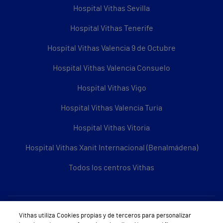
Hospital Vithas Sevilla
Hospital Vithas Tenerife
Hospital Vithas Valencia 9 de Octubre
Hospital Vithas Valencia Consuelo
Hospital Vithas Vigo
Hospital Vithas Valencia Turia
Hospital Vithas Vitoria
Hospital Vithas Xanit Internacional (Benalmádena)
Todos los centros Vithas
Sobre Vithas
Vithas utiliza Cookies propias y de terceros para personalizar