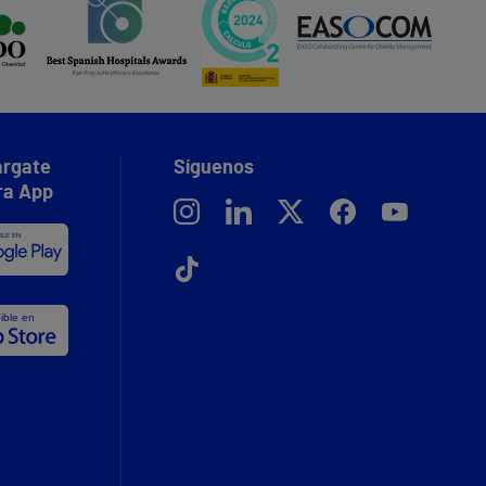
rgate
Síguenos
ra App