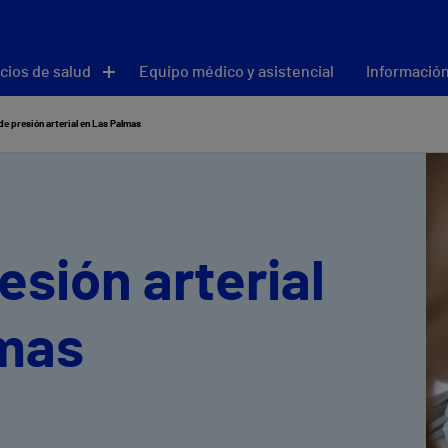
cios de salud
Equipo médico y asistencial
Información
e presión arterial en Las Palmas
esión arterial
lmas