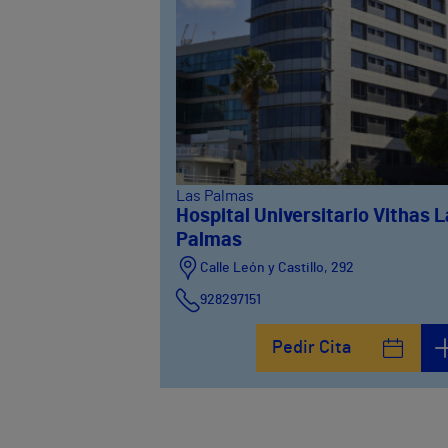
Las Palmas
Hospital Universitario Vithas 
Palmas
Calle León y Castillo, 292
928297151
Calle León y Castillo, 294
Pedir Cita
928297151