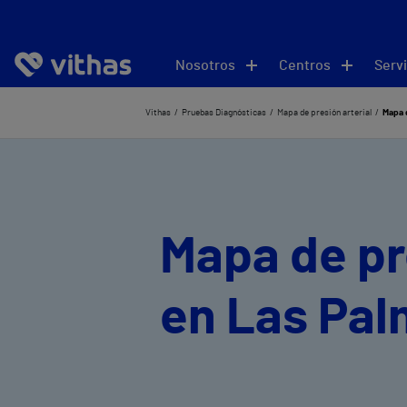
Nosotros
Centros
Servi
Vithas
Pruebas Diagnósticas
Mapa de presión arterial
Mapa d
Mapa de pr
en Las Pa