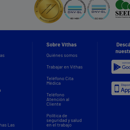
Sobre Vithas
Descá
nuest
vas
Quiénes somos
Trabajar en Vithas
Teléfono Cita
Médica
a
Teléfono
Atención al
Cliente
Política de
seguridad y salud
thas Las
en el trabajo