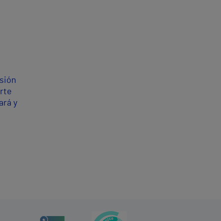
esión
rte
ará y