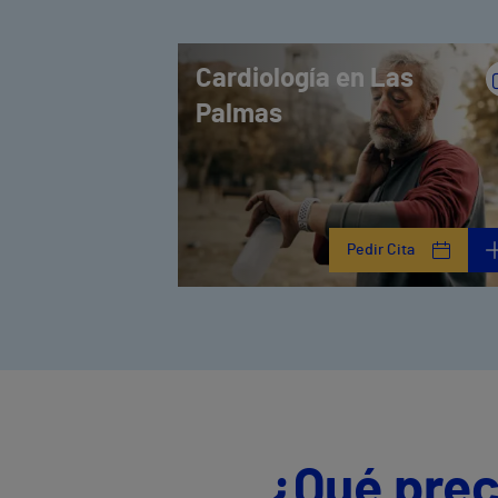
Cardiología en Las
Palmas
Pedir Cita
¿Qué prec