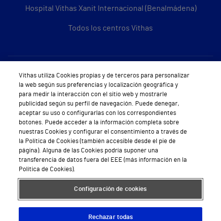
Hospital Vithas Xanit Internacional (Benalmádena)
Todos los centros Vithas
Sobre Vithas
Vithas utiliza Cookies propias y de terceros para personalizar
la web según sus preferencias y localización geográfica y
Quiénes somos
para medir la interacción con el sitio web y mostrarle
publicidad según su perfil de navegación. Puede denegar,
Trabajar en Vithas
aceptar su uso o configurarlas con los correspondientes
botones. Puede acceder a la información completa sobre
Teléfono Cita Médica
nuestras Cookies y configurar el consentimiento a través de
la Política de Cookies (también accesible desde el pie de
Teléfono Atención al Cliente
página). Alguna de las Cookies podría suponer una
transferencia de datos fuera del EEE (más información en la
Política de seguridad y salud en el trabajo
Política de Cookies).
Conoce a Supervita
Configuración de cookies
Rechazar todas