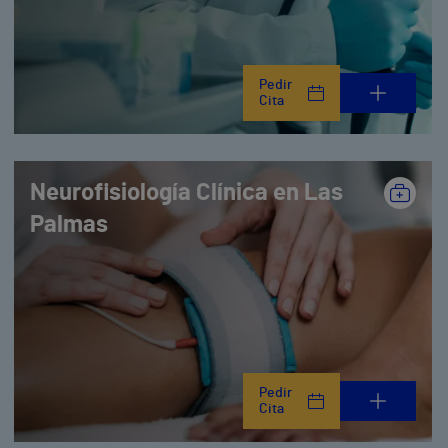
Pedir
Cita
Neurofisiología Clínica en Las
Palmas
Pedir
Cita