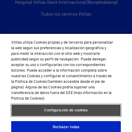
Hospital Vithas Xanit Internacional (Benalmádena)
Todos los centros Vithas
Sobre Vithas
Vithas utiliza Cookies propias y de terceros para personalizar
la web según sus preferencias y localización geográfica y
Quiénes somos
para medir la interacción con el sitio web y mostrarle
publicidad según su perfil de navegación. Puede denegar,
Trabajar en Vithas
aceptar su uso o configurarlas con los correspondientes
botones. Puede acceder a la información completa sobre
Teléfono Cita Médica
nuestras Cookies y configurar el consentimiento a través de
la Política de Cookies (también accesible desde el pie de
Teléfono Atención al Cliente
página). Alguna de las Cookies podría suponer una
transferencia de datos fuera del EEE (más información en la
Política de seguridad y salud en el trabajo
Política de Cookies).
Conoce a Supervita
Configuración de cookies
Rechazar todas