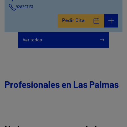
928297151
Calle León y Castillo, 294
Pedir Cita
928297151
Ver todos
Profesionales en Las Palmas