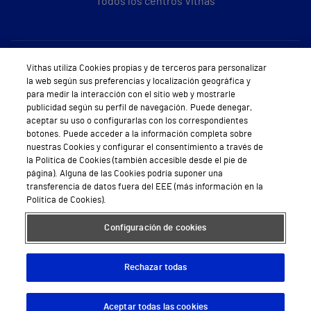
Todos los centros Vithas
Sobre Vithas
Vithas utiliza Cookies propias y de terceros para personalizar
la web según sus preferencias y localización geográfica y
Quiénes somos
para medir la interacción con el sitio web y mostrarle
publicidad según su perfil de navegación. Puede denegar,
Trabajar en Vithas
aceptar su uso o configurarlas con los correspondientes
botones. Puede acceder a la información completa sobre
Teléfono Cita Médica
nuestras Cookies y configurar el consentimiento a través de
la Política de Cookies (también accesible desde el pie de
Teléfono Atención al Cliente
página). Alguna de las Cookies podría suponer una
transferencia de datos fuera del EEE (más información en la
Política de seguridad y salud en el trabajo
Política de Cookies).
Conoce a Supervita
Configuración de cookies
Rechazar todas
Aviso Legal
Política de cookies
Política de privacidad
Mapa web
Protección de datos
Aceptar todas las cookies
Descargar App
Pedir cita