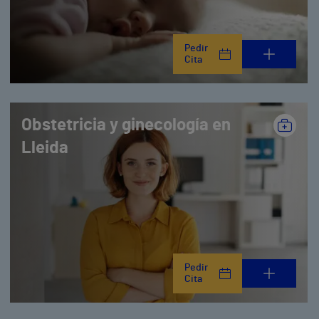
Pedir
Cita
Obstetricia y ginecología en
Lleida
Pedir
Cita