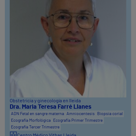
Obstetricia y ginecología en lleida
Dra. Maria Teresa Farré Llanes
ADN Fetal en sangre materna
Amniocentesis
Biopsia corial
Ecografía Morfológica
Ecografía Primer Trimestre
Ecografía Tercer Trimestre
Centro Médico Vithas Lleida