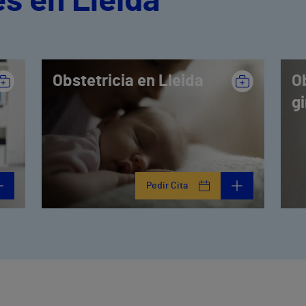
s en Lleida
Obstetricia en Lleida
Ob
gi
Pedir Cita