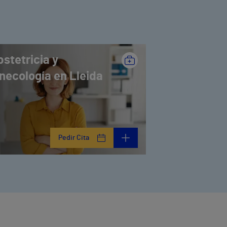
stetricia y
necología en Lleida
Pedir Cita