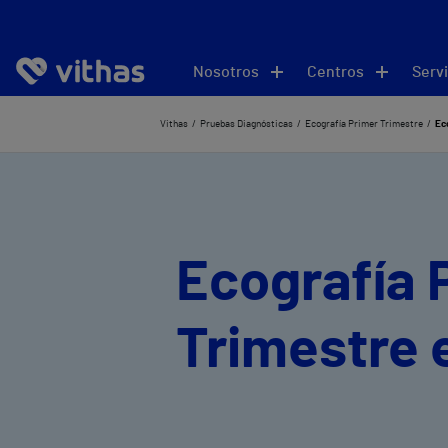
Nosotros
Centros
Servi
Vithas
Pruebas Diagnósticas
Ecografía Primer Trimestre
Ec
Ecografía 
Trimestre 