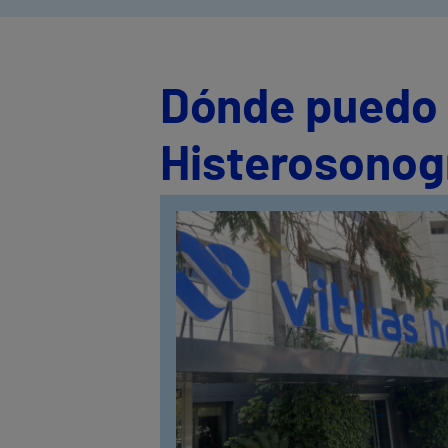
Dónde puedo s
Histerosonog