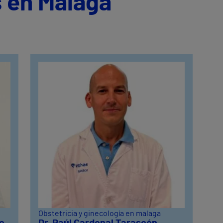
s en Málaga
Obstetricia y ginecología en malaga