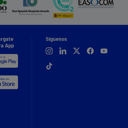
rgate
Síguenos
ra App