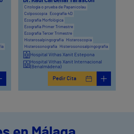
o
Dr. Raúl Cardenal Tarascón
Citología o prueba de Papanicolau
Colposcopia
Ecografía 4D
Ecografía Morfológica
Ecografía Primer Trimestre
Ecografía Tercer Trimestre
Histerosalpingografia
Histeroscopia
ía
Histerosonografía
Histerosonosalpingografía
Hospital Vithas Xanit Estepona
Hospital Vithas Xanit Internacional
(Benalmádena)
Pedir Cita
es en Málaga