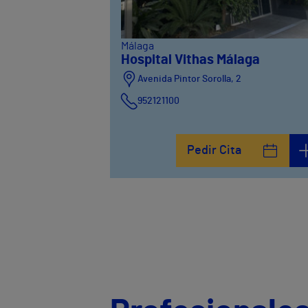
Málaga
Hospital Vithas Málaga
Avenida Pintor Sorolla, 2
952121100
Calle De la Era , 6
952121100
Pedir Cita
Avenida Pintor Sorolla, 2
635319819