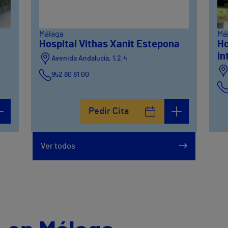
Málaga
Má
Hospital Vithas Xanit Estepona
Ho
In
Avenida Andalucía, 1,2,4
952 80 81 00
Pedir Cita
Ver todos