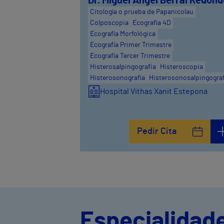
Dr. Miguel Angel Berral Redond
Citología o prueba de Papanicolau
Colposcopia
Ecografía 4D
Ecografía Morfológica
Ecografía Primer Trimestre
Ecografía Tercer Trimestre
Histerosalpingografia
Histeroscopia
Histerosonografía
Histerosonosalpingograf
Hospital Vithas Xanit Estepona
Pedir Cita
Especialidad