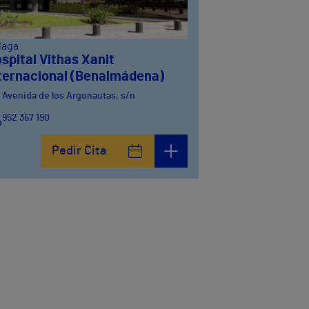
laga
spital Vithas Xanit
ternacional (Benalmádena)
Avenida de los Argonautas, s/n
952 367 190
Avenida del Cosmo , 4
Pedir Cita
952 56 19 51