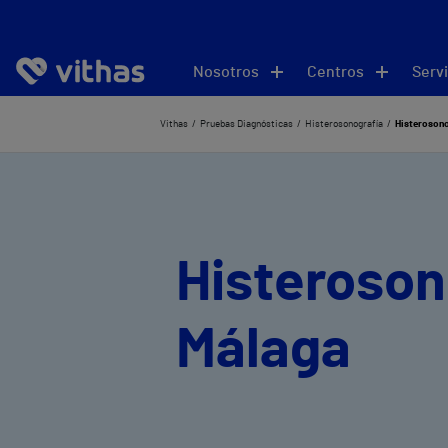
Nosotros
Centros
Servi
Vithas
Pruebas Diagnósticas
Histerosonografía
Histerosono
Histeroson
Málaga