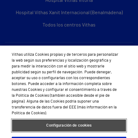
Hospital Vithas Vitoria
Hospital Vithas Xanit Internacional (Benalmádena)
Todos los centros Vithas
Sobre Vithas
Vithas utiliza Cookies propias y de terceros para personalizar
la web según sus preferencias y localización geográfica y
Quiénes somos
para medir la interacción con el sitio web y mostrarle
publicidad según su perfil de navegación. Puede denegar,
Trabajar en Vithas
aceptar su uso o configurarlas con los correspondientes
botones. Puede acceder a la información completa sobre
Teléfono Cita Médica
nuestras Cookies y configurar el consentimiento a través de
la Política de Cookies (también accesible desde el pie de
Teléfono Atención al Cliente
página). Alguna de las Cookies podría suponer una
transferencia de datos fuera del EEE (más información en la
Política de seguridad y salud en el trabajo
Política de Cookies).
Conoce a Supervita
Configuración de cookies