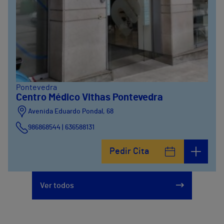
Pontevedra
Centro Médico Vithas Pontevedra
Avenida Eduardo Pondal, 68
986868544 | 636588131
Pedir Cita
Ver todos