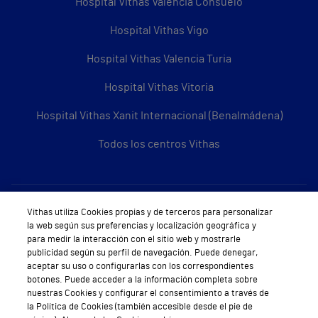
Hospital Vithas Valencia Consuelo
Hospital Vithas Vigo
Hospital Vithas Valencia Turia
Hospital Vithas Vitoria
Hospital Vithas Xanit Internacional (Benalmádena)
Todos los centros Vithas
Sobre Vithas
Vithas utiliza Cookies propias y de terceros para personalizar
la web según sus preferencias y localización geográfica y
Quiénes somos
para medir la interacción con el sitio web y mostrarle
publicidad según su perfil de navegación. Puede denegar,
Trabajar en Vithas
aceptar su uso o configurarlas con los correspondientes
botones. Puede acceder a la información completa sobre
Teléfono Cita Médica
nuestras Cookies y configurar el consentimiento a través de
la Política de Cookies (también accesible desde el pie de