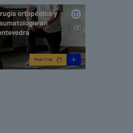
irugía ortopédica y
raumatología en
ontevedra
Pedir Cita