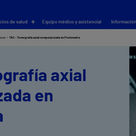
cios de salud
Equipo médico y asistencial
Información
izada
TAC - Tomografía axial computarizada en Pontevedra
grafía axial
zada en
a