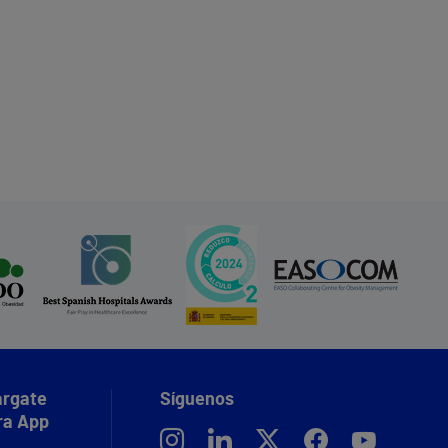
rgate
Síguenos
ra App