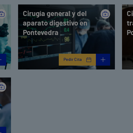
Cirugía general y del
C
aparato digestivo en
t
Pontevedra
P
Pedir Cita