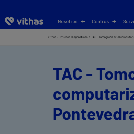
Nosotros
Centros
Servi
Vithas
Pruebas Diagnósticas
TAC - Tomografía axial computar
TAC - Tomo
computari
Pontevedr