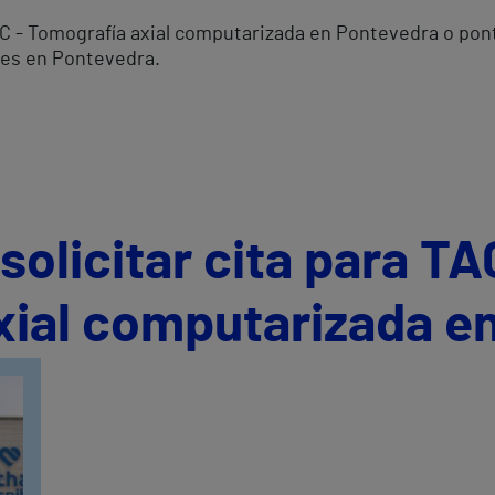
TAC - Tomografía axial computarizada en Pontevedra o pon
les en Pontevedra.
olicitar cita para TA
xial computarizada e