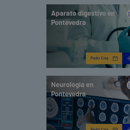
Aparato digestivo en
Pontevedra
Pedir Cita
Neurología en
Pontevedra
Pedir Cita