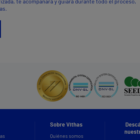
izada, te acompañará y guiará durante todo el proceso,
as.
Sobre Vithas
Descá
nuest
vas
Quiénes somos