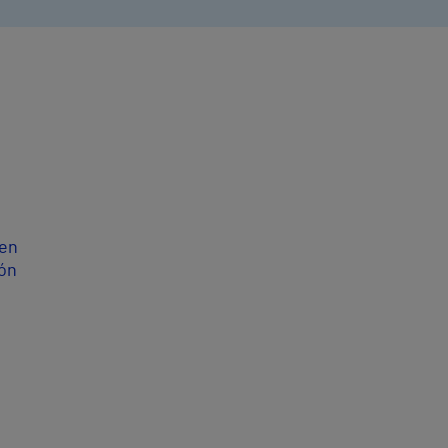
 en
ión