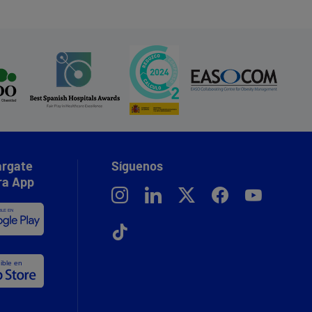
rgate
Síguenos
ra App