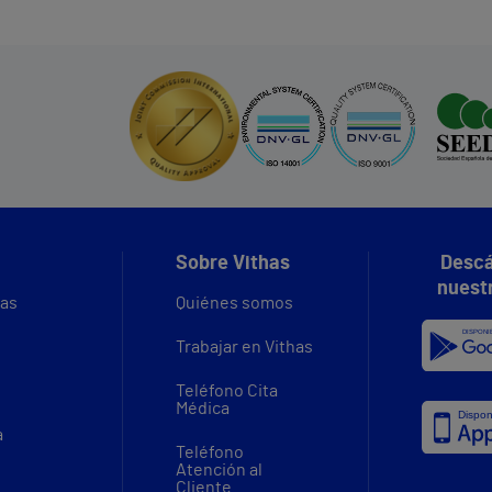
Sobre Vithas
Descá
nuest
vas
Quiénes somos
Trabajar en Vithas
Teléfono Cita
Médica
a
Teléfono
Atención al
Cliente