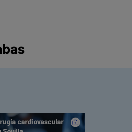
abas
irugía cardiovascular
 Sevilla