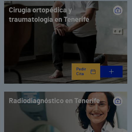
Cirugía ortopédica y
traumatología en Tenerife
Pedir
Cita
Radiodiagnóstico en Tenerife