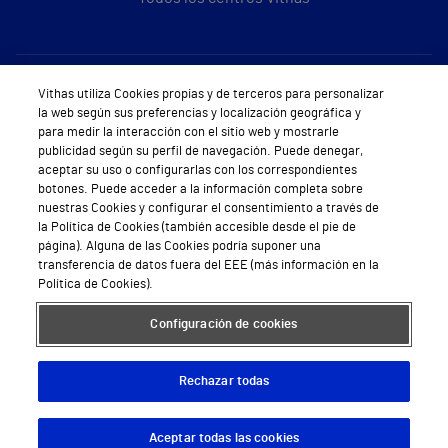
Sobre Vithas
Vithas utiliza Cookies propias y de terceros para personalizar
la web según sus preferencias y localización geográfica y
Quiénes somos
para medir la interacción con el sitio web y mostrarle
publicidad según su perfil de navegación. Puede denegar,
Trabajar en Vithas
aceptar su uso o configurarlas con los correspondientes
botones. Puede acceder a la información completa sobre
Teléfono Cita Médica
nuestras Cookies y configurar el consentimiento a través de
la Política de Cookies (también accesible desde el pie de
Teléfono Atención al Cliente
página). Alguna de las Cookies podría suponer una
transferencia de datos fuera del EEE (más información en la
Política de seguridad y salud en el trabajo
Política de Cookies).
Conoce a Supervita
Configuración de cookies
Rechazar todas
Aviso Legal
Política de cookies
Política de privacidad
Mapa web
Protección de datos
Aceptar todas las cookies
Descargar App
Pedir cita