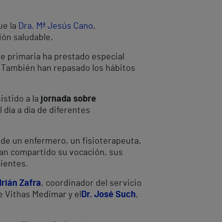
ue la
Dra. Mª Jesús Cano
,
ión saludable.
de primaria ha prestado especial
. También han repasado los hábitos
istido a la
jornada sobre
 día a día de diferentes
 de un enfermero, un fisioterapeuta,
han compartido su vocación, sus
cientes.
rián Zafra
, coordinador del servicio
e Vithas Medimar y el
Dr. José Such
,