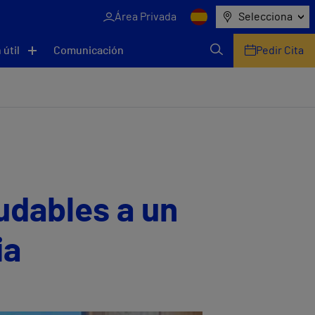
Área Privada
Selecciona
 útil
Comunicación
Pedir Cita
udables a un
ia