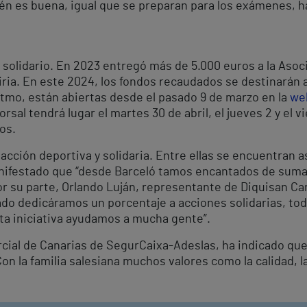
n es buena, igual que se preparan para los exámenes, ha
solidario. En 2023 entregó más de 5.000 euros a la Asoci
ria. En este 2024, los fondos recaudados se destinarán a
itmo, están abiertas desde el pasado 9 de marzo en la
web
dorsal tendrá lugar el martes 30 de abril, el jueves 2 y el 
os.
cción deportiva y solidaria. Entre ellas se encuentran a
anifestado que “desde Barceló tamos encantados de suma
or su parte, Orlando Luján, representante de Diquisan Can
ado dedicáramos un porcentaje a acciones solidarias, tod
ta iniciativa ayudamos a mucha gente”.
rcial de Canarias de SegurCaixa-Adeslas, ha indicado que
Con la familia salesiana muchos valores como la calidad, l