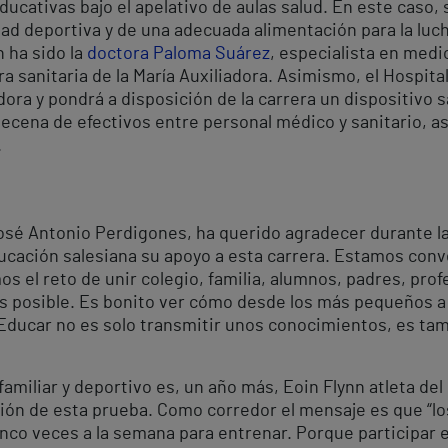
educativas bajo el apelativo de aulas salud. En este caso, 
dad deportiva y de una adecuada alimentación para la lucha
 ha sido la
doctora Paloma Suárez
, especialista en medic
a sanitaria de la María Auxiliadora. Asimismo, el Hospita
adora y pondrá a disposición de la carrera un dispositivo 
 decena de efectivos entre personal médico y sanitario, a
.
 José Antonio Perdigones, ha querido agradecer durante l
educación salesiana su apoyo a esta carrera. Estamos con
os el reto de unir colegio, familia, alumnos, padres, pro
s posible. Es bonito ver cómo desde los más pequeños a
Educar no es solo transmitir unos conocimientos, es tam
familiar y deportivo es, un año más, Eoin Flynn atleta del
ción de esta prueba. Como corredor el mensaje es que “l
 cinco veces a la semana para entrenar. Porque participar