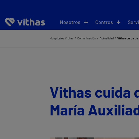
Nosotros
Centros
Servi
Hospitales Vithas
Comunicación
Actualidad
Vithas cuida de 
Vithas cuida d
María Auxilia