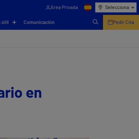
Área Privada
Selecciona
 útil
Comunicación
Pedir Cita
ario en