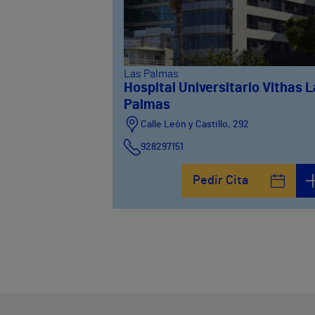
Las Palmas
Hospital Universitario Vithas 
Palmas
Calle León y Castillo, 292
928297151
Calle León y Castillo, 294
Pedir Cita
928297151