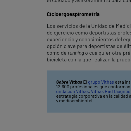
el cuidado y asesoramiento para cual
Cicloergoespirometría
Los servicios de la Unidad de Medici
de ejercicio como deportistas profes
experiencia y conocimientos del equ
opción clave para deportistas de élit
como de
running
o cualquier otra prá
bicicleta con la que realizan la prueb
Sobre Vithas
El
grupo Vithas
está int
12.600 profesionales que conforman V
undación Vithas
,
Vithas Red Diagnós
estrategia corporativa en la calidad 
y medioambiental.