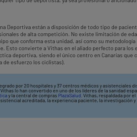
quier tipo de deportista, ya sea profesional o aficionado
na Deportiva están a disposición de todo tipo de paciente
ionales de alta competición. No existe limitación de edad
ipo que conforma esta unidad, así como su metodología d
e. Esto convierte a Vithas en el aliado perfecto para los
ctica deportiva, siendo el único centro en Canarias que 
a de esfuerzo los ciclistas).
egrado por 20 hospitales y 37 centros médicos y asistenciales di
ithas lo han convertido en uno de los líderes de la sanidad espa
tica
y la central de compras
PlazaSalud
. Vithas, respaldada por e
asistencial acreditada, la experiencia paciente, la investigación 