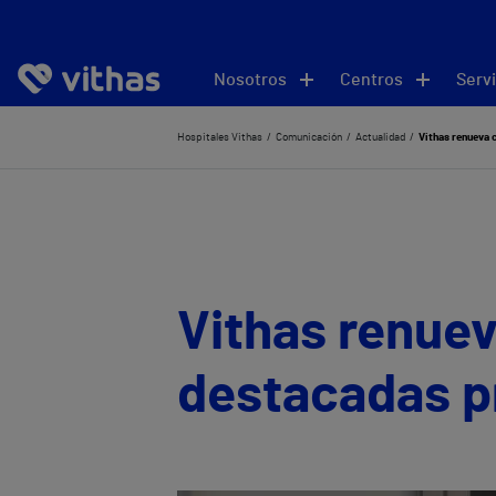
Nosotros
Centros
Servi
Hospitales Vithas
Comunicación
Actualidad
Vithas renueva 
Vithas renuev
destacadas p