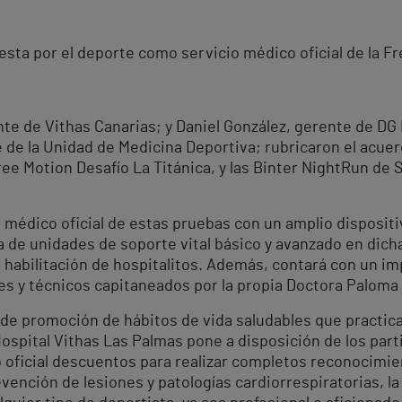
sta por el deporte como servicio médico oficial de la Fre
nte de Vithas Canarias; y Daniel González, gerente de D
de la Unidad de Medicina Deportiva; rubricaron el acue
ree Motion Desafío La Titánica, y las Binter NightRun de 
 médico oficial de estas pruebas con un amplio dispositiv
ia de unidades de soporte vital básico y avanzado en dic
a habilitación de hospitalitos. Además, contará con un i
es y técnicos capitaneados por la propia Doctora Paloma
a de promoción de hábitos de vida saludables que practica
ospital Vithas Las Palmas pone a disposición de los part
o oficial descuentos para realizar completos reconocim
evención de lesiones y patologías cardiorrespiratorias, l