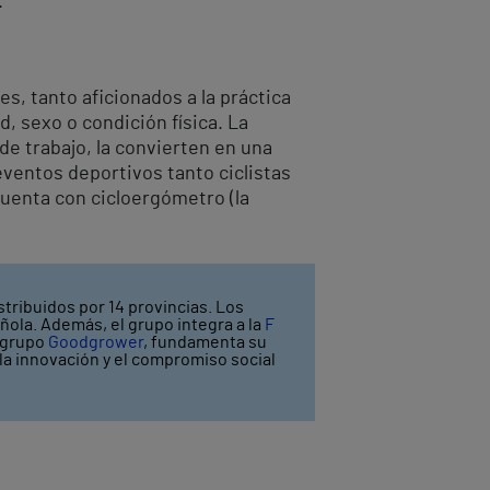
.
s, tanto aficionados a la práctica
, sexo o condición física. La
e trabajo, la convierten en una
 eventos deportivos tanto ciclistas
cuenta con cicloergómetro (la
stribuidos por 14 provincias. Los
ñola. Además, el grupo integra a la
F
l grupo
Goodgrower
, fundamenta su
y la innovación y el compromiso social