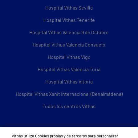
Hospital Vithas Sevilla
Hospital Vithas Tenerife
Hospital Vithas Valencia 9 de Octubre
Hospital Vithas Valencia Consuelo
Hospital Vithas Vigo
Hospital Vithas Valencia Turia
Hospital Vithas Vitoria
Hospital Vithas Xanit Internacional (Benalmádena)
Todos los centros Vithas
Sobre Vithas
Vithas utiliza Cookies propias y de terceros para personalizar