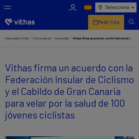
Selecciona
Pedir Cita
Nosotros
Hospitales Vithas
Comunicación
Actualidad
Vithas firma un acuerdo con la Federación Insular de Ciclismo y el Cabildo de Gran Canaria para velar por la salud de 100 jóvenes ciclistas
Centros
Vithas firma un acuerdo con la
Servicios de salud
Federación Insular de Ciclismo
Equipo médico y asistencial
y el Cabildo de Gran Canaria
Información útil
para velar por la salud de 100
Comunicación
jóvenes ciclistas