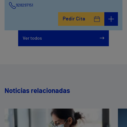
928297151
Calle León y Castillo, 294
Pedir Cita
928297151
Ver todos
Noticias relacionadas