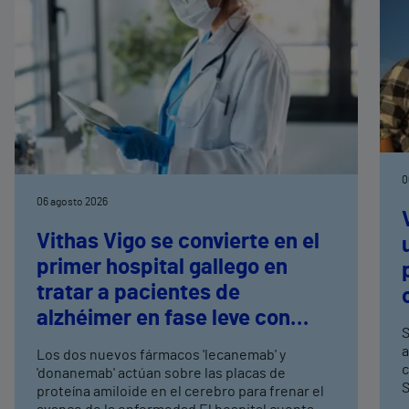
0
06 agosto 2026
Vithas Vigo se convierte en el
primer hospital gallego en
tratar a pacientes de
alzhéimer en fase leve con
S
terapias antiamiloide
a
Los dos nuevos fármacos 'lecanemab' y
c
'donanemab' actúan sobre las placas de
S
proteína amiloide en el cerebro para frenar el