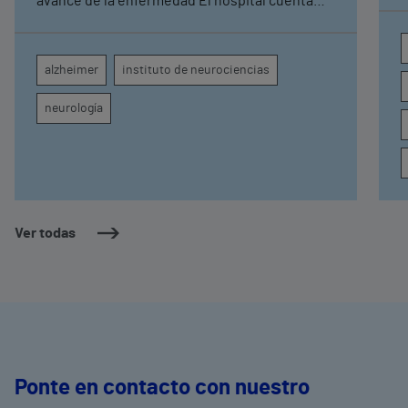
avance de la enfermedad El hospital cuenta
con cuatro neurólogos y tecnología de
diagnóstico por imagen para el exhaustivo
seguimiento clínico de cada paciente
alzheimer
instituto de neurociencias
neurología
Ver todas
Ponte en contacto con nuestro