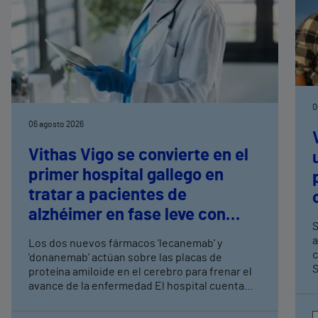
0
06 agosto 2026
Vithas Vigo se convierte en el
primer hospital gallego en
tratar a pacientes de
alzhéimer en fase leve con
S
terapias antiamiloide
a
Los dos nuevos fármacos 'lecanemab' y
c
'donanemab' actúan sobre las placas de
S
proteína amiloide en el cerebro para frenar el
avance de la enfermedad El hospital cuenta
con cuatro neurólogos y tecnología de
diagnóstico por imagen para el exhaustivo