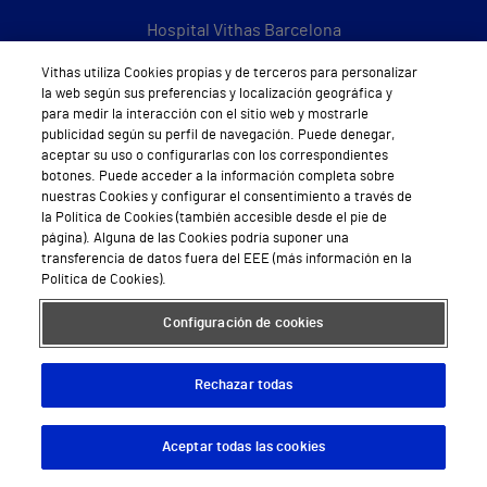
Hospital Vithas Barcelona
Hospital Vithas Castellón
Vithas utiliza Cookies propias y de terceros para personalizar
la web según sus preferencias y localización geográfica y
para medir la interacción con el sitio web y mostrarle
Hospital Vithas Granada
publicidad según su perfil de navegación. Puede denegar,
aceptar su uso o configurarlas con los correspondientes
Hospital Universitario Vithas Las Palmas
botones. Puede acceder a la información completa sobre
nuestras Cookies y configurar el consentimiento a través de
Hospital Vithas Lleida
la Política de Cookies (también accesible desde el pie de
página). Alguna de las Cookies podría suponer una
Hospital Universitario Vithas Madrid Aravaca
transferencia de datos fuera del EEE (más información en la
Política de Cookies).
Hospital Universitario Vithas Madrid Arturo Soria
Configuración de cookies
Hospital Universitario Vithas Madrid La Milagrosa
Hospital Vithas Málaga
Rechazar todas
Hospital Vithas Medimar
Aceptar todas las cookies
Descargar App
Pedir cita
Hospital Vithas Sevilla