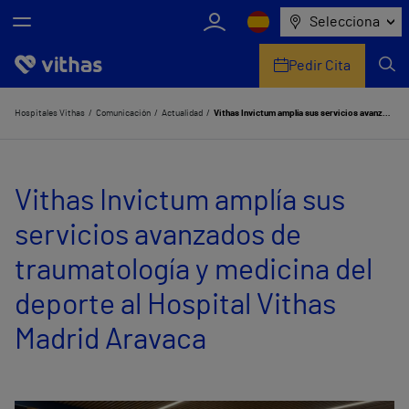
Selecciona
Pedir Cita
Nosotros
Hospitales Vithas
Comunicación
Actualidad
Vithas Invictum amplía sus servicios avanzados de traumatología y medicina del deporte al Hospital Vithas Madrid Aravaca
Centros
Vithas Invictum amplía sus
Servicios de salud
servicios avanzados de
Equipo médico y asistencial
traumatología y medicina del
Información útil
deporte al Hospital Vithas
Comunicación
Madrid Aravaca