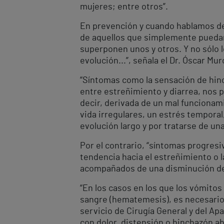
mujeres; entre otros”.
En prevención y cuando hablamos de
de aquellos que simplemente puedan
superponen unos y otros. Y no sólo l
evolución...”, señala el Dr. Óscar Mu
“Síntomas como la sensación de hin
entre estreñimiento y diarrea, nos p
decir, derivada de un mal funcionam
vida irregulares, un estrés temporal
evolución largo y por tratarse de una
Por el contrario, “síntomas progres
tendencia hacia el estreñimiento o l
acompañados de una disminución del 
“En los casos en los que los vómito
sangre (hematemesis), es necesario a
servicio de Cirugía General y del Ap
con dolor, distensión o hinchazón a