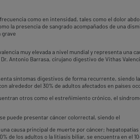
frecuencia como en intensidad, tales como el dolor abdo
 como la presencia de sangrado acompañados de una dismi
a grave
evalencia muy elevada a nivel mundial y representa una c
l Dr. Antonio Barrasa, cirujano digestivo de Vithas Valenc
senta síntomas digestivos de forma recurrente, siendo l
on alrededor del 30% de adultos afectados en países occi
entran otros como el estreñimiento crónico, el síndrome d
 “se puede presentar cáncer colorrectal, siendo el
una causa principal de muerte por cáncer; hepatopatías 
0% de los adultos o la litiasis biliar, se encuentra en el 