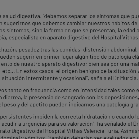
 salud digestiva, “debemos separar los síntomas que pue
 sugerirnos que debemos cambiar nuestros hábitos de v
os síntomas, sino la forma en que se presentan, la edad a
rcia, especialista en aparato digestivo del Hospital Vitha
chazón, pesadez tras las comidas, distensión abdominal,
ueden sugerir en primer lugar algún tipo de patología cl
iento de nuestro aparato digestivo; bien sea por una ma
, etc... En estos casos, el origen benigno de la situació
 situación intermitente y ocasional”, señala el Dr Murcia.
ivos tanto en frecuencia como en intensidad tales como e
a diarrea, la presencia de sangrado con las deposiciones
peso y del apetito pueden indicarnos una patología grave
s persistentes impiden la correcta hidratación o cuando
cudir a urgencias para su valoración”, ha señalado el Dr.
arato Digestivo del Hospital Vithas Valencia Turia. Asimis
bdominal y vómitos, “también deberían ser evaluados en 