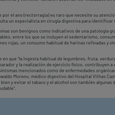
 por el ano (rectorragia) es raro que necesite su atenció
lta un especialista en cirugía digestiva para identificar 
ntomas son benignos como indicativos de una patología gr
ables, entre los que se incluyen el sedentarismo, consum
rnes rojas, un consumo habitual de harinas refinadas y o
e en que “la ingesta habitual de legumbres, fruta, verdu
parador y la realización de ejercicio físico, contribuyen a 
 síntomas mencionados como de enfermedades orgánicas 
swaldo Moreno, médico digestivo del Hospital Vithas Caste
r bien y evitar el tabaco y el alcohol son también alguna
ludable".