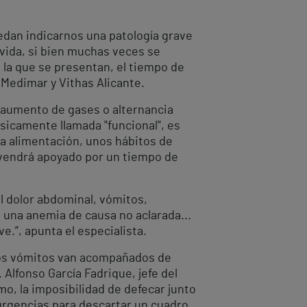
dan indicarnos una patología grave
ida, si bien muchas veces se
 la que se presentan, el tiempo de
s Medimar y Vithas Alicante.
 aumento de gases o alternancia
ásicamente llamada "funcional", es
la alimentación, unos hábitos de
n vendrá apoyado por un tiempo de
l dolor abdominal, vómitos,
, una anemia de causa no aclarada...
.”, apunta el especialista.
 los vómitos van acompañados de
 Alfonso García Fadrique, jefe del
mo, la imposibilidad de defecar junto
urgencias para descartar un cuadro