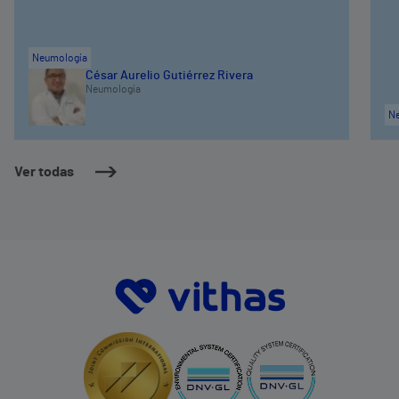
Neumología
César Aurelio Gutiérrez Rivera
Neumología
N
Ver todas