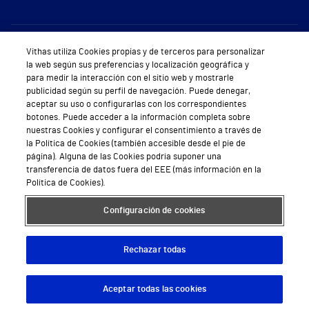
Sobre Vithas
Vithas utiliza Cookies propias y de terceros para personalizar
la web según sus preferencias y localización geográfica y
Quiénes somos
para medir la interacción con el sitio web y mostrarle
publicidad según su perfil de navegación. Puede denegar,
Trabajar en Vithas
aceptar su uso o configurarlas con los correspondientes
botones. Puede acceder a la información completa sobre
Teléfono Cita Médica
nuestras Cookies y configurar el consentimiento a través de
la Política de Cookies (también accesible desde el pie de
Teléfono Atención al Cliente
página). Alguna de las Cookies podría suponer una
transferencia de datos fuera del EEE (más información en la
Política de seguridad y salud en el trabajo
Política de Cookies).
Conoce a Supervita
Configuración de cookies
Rechazar todas
Aviso Legal
Política de cookies
Política de privacidad
Mapa web
Protección de datos
Aceptar todas las cookies
Descargar App
Pedir cita
© 2026 Vithas. Todos los derechos reservados.