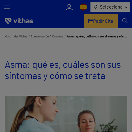
Selecciona
Pedir Cita
Nosotros
Hospitales Vithas
Comunicación
Consejos
Asma: qué es, cuáles son sus síntomas y cómo se trata
Centros
Asma: qué es, cuáles son sus
Servicios de salud
síntomas y cómo se trata
Equipo médico y asistencial
Información útil
Comunicación