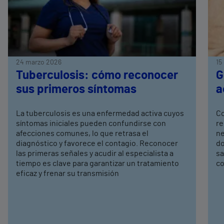
24 marzo 2026
15
Tuberculosis: cómo reconocer
G
sus primeros síntomas
a
La tuberculosis es una enfermedad activa cuyos
Co
síntomas iniciales pueden confundirse con
re
afecciones comunes, lo que retrasa el
ne
diagnóstico y favorece el contagio. Reconocer
do
las primeras señales y acudir al especialista a
sa
tiempo es clave para garantizar un tratamiento
co
eficaz y frenar su transmisión