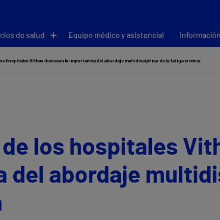
cios de salud
Equipo médico y asistencial
Información
los hospitales Vithas destacan la importancia del abordaje multidisciplinar de la fatiga crónica
 de los hospitales Vi
 del abordaje multidi
a