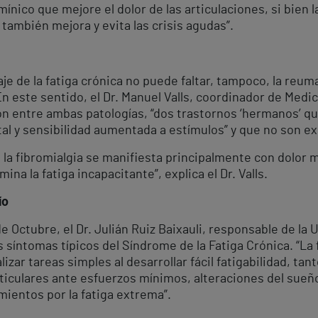
ico que mejore el dolor de las articulaciones, si bien la 
 también mejora y evita las crisis agudas”.
aje de la fatiga crónica no puede faltar, tampoco, la reum
En este sentido, el Dr. Manuel Valls, coordinador de Medic
ión entre ambas patologías, “dos trastornos ‘hermanos’ 
tal y sensibilidad aumentada a estímulos” y que no son e
e la fibromialgia se manifiesta principalmente con dolor
na la fatiga incapacitante”, explica el Dr. Valls.
ío
e Octubre, el Dr. Julián Ruiz Baixauli, responsable de la 
s síntomas típicos del Síndrome de la Fatiga Crónica. “L
ar tareas simples al desarrollar fácil fatigabilidad, tan
ticulares ante esfuerzos mínimos, alteraciones del sueñ
mientos por la fatiga extrema”.