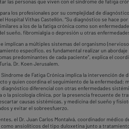
r las personas que viven con el síndrome de fatiga crón
para los profesionales por su complejidad de diagnóstico”
el Hospital Vithas Castellón. “Su diagnóstico se hace po
imilares a los de la fatiga crónica como son enfermeda
el sueño, fibromialgia o depresión u otras enfermedades 
ue implican a múltiples sistemas del organismo (nervios
atamiento específico, es fundamental realizar un abordaje
ntomas predominantes de cada paciente”, explica el coord
 Turia, Dr. Koen Jerusalem.
l Síndrome de Fatiga Crónica implica la intervención de 
cto y quien coordina el seguimiento de la enfermedad; me
el diagnóstico diferencial con otras enfermedades sistémi
a o la psicología clínica, por la presencia frecuente de t
scartar causas sistémicas, y medicina del sueño y fisiote
dos y evitar el sobreesfuerzo.
ntes, el Dr. Juan Carlos Montalvá, coordinador médico de
como ansiolíticos del tipo duloxetina junto a tratamiento