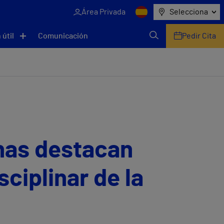
Área Privada
Selecciona
 útil
Comunicación
Pedir Cita
thas destacan
sciplinar de la