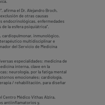
ica.
, afirma el Dr. Alejandro Broch,
r exclusión de otras causas
des endocrinológicas, enfermedades
de la esfera psiquiátrica”.
o, cardiopulmonar, inmunológico,
 terapéutico multidisciplinar e
inador del Servicio de Medicina
diversas especialidades: medicina de
dicina interna, clave en la
cas; neurología, por la fatiga mental
rastornos emocionales; cardiología,
rapia / rehabilitación, para diseñar
l Centro Médico Vithas Alzira,
s antiinflamatorios y,