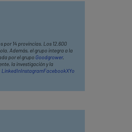
os por 14 provincias. Los 12.600
ola. Además, el grupo integra a la
ada por el grupo
Goodgrower
,
te, la investigación y la
:
LinkedIn
Instagram
Facebook
X
Yo