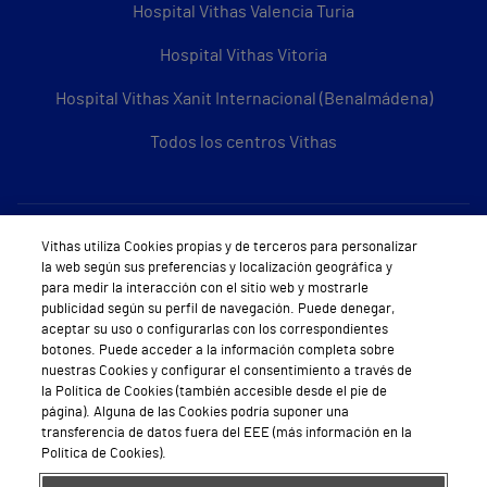
Hospital Vithas Valencia Turia
Hospital Vithas Vitoria
Hospital Vithas Xanit Internacional (Benalmádena)
Todos los centros Vithas
Sobre Vithas
Vithas utiliza Cookies propias y de terceros para personalizar
la web según sus preferencias y localización geográfica y
Quiénes somos
para medir la interacción con el sitio web y mostrarle
publicidad según su perfil de navegación. Puede denegar,
Trabajar en Vithas
aceptar su uso o configurarlas con los correspondientes
botones. Puede acceder a la información completa sobre
Teléfono Cita Médica
nuestras Cookies y configurar el consentimiento a través de
la Política de Cookies (también accesible desde el pie de
Teléfono Atención al Cliente
página). Alguna de las Cookies podría suponer una
transferencia de datos fuera del EEE (más información en la
Política de seguridad y salud en el trabajo
Política de Cookies).