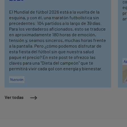
co
eq
El Mundial de fútbol 2026 está a la vuelta de la
pr
esquina, y con él, una maratón futbolística sin
ar
precedentes: 104 partidos a lo largo de 39 días.
Para los verdaderos aficionados, esto se traduce
en aproximadamente 180 horas de emoción,
tensión y, seamos sinceros, muchas horas frente
a la pantalla. Pero ¿cómo podemos disfrutar de
esta fiesta del fútbol sin que nuestra salud
pague el precio? En este post te ofrezco las
Ap
claves para una "Dieta del campeón" que te
permitirá vivir cada gol con energía y bienestar.
Nutrición
Ver todas