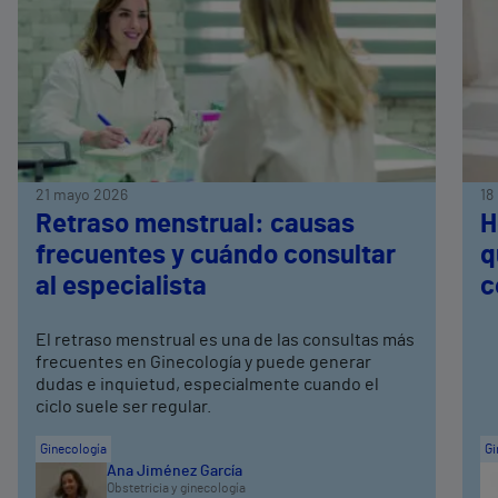
21 mayo 2026
18
Retraso menstrual: causas
H
frecuentes y cuándo consultar
q
al especialista
c
El retraso menstrual es una de las consultas más
frecuentes en Ginecología y puede generar
dudas e inquietud, especialmente cuando el
ciclo suele ser regular.
Ginecología
Gi
Ana Jiménez García
Obstetricia y ginecología