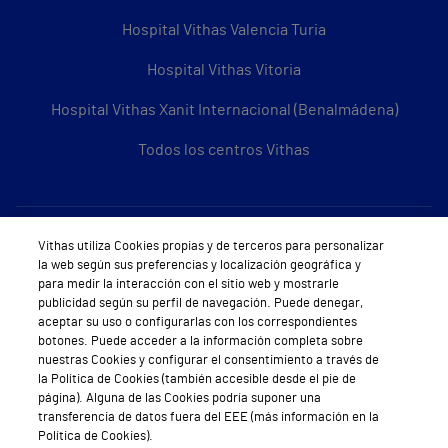
Hospital Vithas Valencia Turia
Hospital Vithas Vitoria
Hospital Vithas Xanit Internacional (Benalmádena)
Todos los centros Vithas
Sobre Vithas
Vithas utiliza Cookies propias y de terceros para personalizar
la web según sus preferencias y localización geográfica y
Quiénes somos
para medir la interacción con el sitio web y mostrarle
publicidad según su perfil de navegación. Puede denegar,
Trabajar en Vithas
aceptar su uso o configurarlas con los correspondientes
botones. Puede acceder a la información completa sobre
Teléfono Cita Médica
nuestras Cookies y configurar el consentimiento a través de
la Política de Cookies (también accesible desde el pie de
Teléfono Atención al Cliente
página). Alguna de las Cookies podría suponer una
transferencia de datos fuera del EEE (más información en la
Política de seguridad y salud en el trabajo
Política de Cookies).