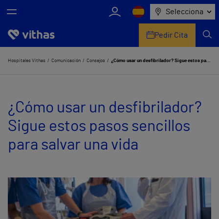
Selecciona
Pedir Cita
Nosotros
Hospitales Vithas
Comunicación
Consejos
¿Cómo usar un desfibrilador? Sigue estos pasos sencillos para salvar una vida
Centros
¿Cómo usar un desfibrilador?
Servicios de salud
Sigue estos pasos sencillos
Equipo médico y asistencial
para salvar una vida
Información útil
Comunicación