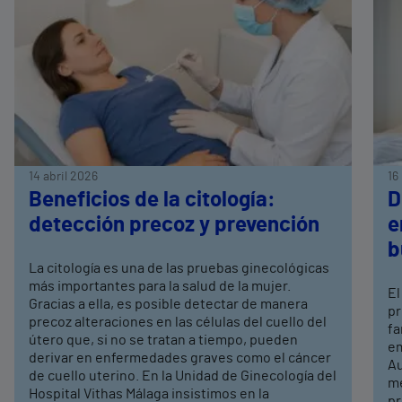
14 abril 2026
16
Beneficios de la citología:
D
detección precoz y prevención
e
b
La citología es una de las pruebas ginecológicas
más importantes para la salud de la mujer.
El
Gracias a ella, es posible detectar de manera
pr
precoz alteraciones en las células del cuello del
fa
útero que, si no se tratan a tiempo, pueden
em
derivar en enfermedades graves como el cáncer
Au
de cuello uterino. En la Unidad de Ginecología del
me
Hospital Vithas Málaga insistimos en la
pr