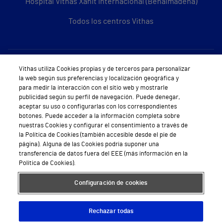
Hospital Vithas Xanit Internacional (Benalmádena)
Todos los centros Vithas
Sobre Vithas
Vithas utiliza Cookies propias y de terceros para personalizar
la web según sus preferencias y localización geográfica y
Quiénes somos
para medir la interacción con el sitio web y mostrarle
publicidad según su perfil de navegación. Puede denegar,
Trabajar en Vithas
aceptar su uso o configurarlas con los correspondientes
botones. Puede acceder a la información completa sobre
Teléfono Cita Médica
nuestras Cookies y configurar el consentimiento a través de
la Política de Cookies (también accesible desde el pie de
Teléfono Atención al Cliente
página). Alguna de las Cookies podría suponer una
transferencia de datos fuera del EEE (más información en la
Política de seguridad y salud en el trabajo
Política de Cookies).
Conoce a Supervita
Configuración de cookies
Rechazar todas
Aviso Legal
Política de cookies
Política de privacidad
Mapa web
Protección de datos