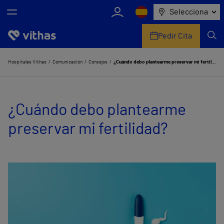
Selecciona
Pedir Cita
Nosotros
Hospitales Vithas
Comunicación
Consejos
¿Cuándo debo plantearme preservar mi fertilidad?
Centros
¿Cuándo debo plantearme
Servicios de salud
preservar mi fertilidad?
Equipo médico y asistencial
Información útil
Comunicación