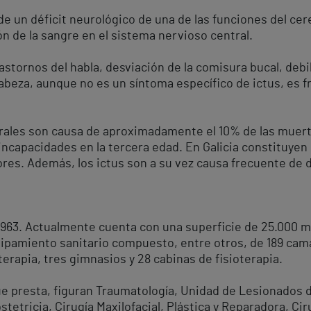
 de un déficit neurológico de una de las funciones del ce
ón de la sangre en el sistema nervioso central.
stornos del habla, desviación de la comisura bucal, debi
 cabeza, aunque no es un síntoma específico de ictus, es
ales son causa de aproximadamente el 10% de las muertes
incapacidades en la tercera edad. En Galicia constituyen
bres. Además, los ictus son a su vez causa frecuente de 
1963. Actualmente cuenta con una superficie de 25.000 m
ipamiento sanitario compuesto, entre otros, de 189 cama
erapia, tres gimnasios y 28 cabinas de fisioterapia.
e presta, figuran Traumatología, Unidad de Lesionados de
stetricia, Cirugía Maxilofacial, Plástica y Reparadora, Cir