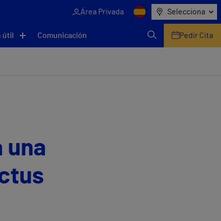
Área Privada
Selecciona
 útil
Comunicación
Pedir Cita
á una
ictus