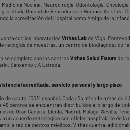
, Medicina Nuclear, Neurocirugía, Odontología, Oncología 
, y la citada Unidad de Reproducción Humana Asistida. 
ando la acreditación del Hospital como Amigo de la Infanc
cuenta con los laboratorios
Vithas Lab
de Vigo, Ponteved
de recogida de muestras, un centro de biodiagnóstico ref
cia se completa con los centros
Vithas Salud Fisium
de re
arín, Sanxenxo y A Estrada.
istencial acreditada, servicio personal y largo plazo
rio de capital 100% español. Cada año atiende a más de 4
 46 centros se encuentran distribuidos a lo largo de todo 
as de Gran Canaria, Lleida, Madrid, Málaga, Sevilla, Tener
a un acuerdo estratégico con el líder hospitalario de la 
 amplia red de centros médicos. Vithas cuenta, adicional