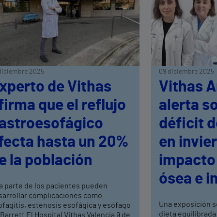
diciembre 2025
09 diciembre 2025
xperto de Vithas
Vithas A
firma que el reflujo
alerta s
astroesofágico
déficit 
fecta hasta un 20%
en invie
e la población
impacto 
ósea e i
a parte de los pacientes pueden
sarrollar complicaciones como
Una exposición s
fagitis, estenosis esofágica y esófago
dieta equilibrada
Barrett El Hospital Vithas Valencia 9 de