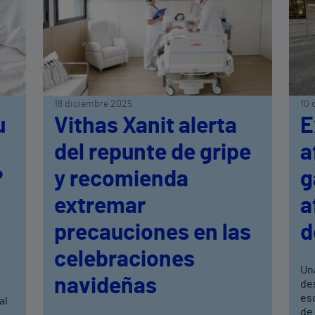
18 diciembre 2025
10 
u
Vithas Xanit alerta
E
del repunte de gripe
a
?
y recomienda
g
extremar
a
precauciones en las
d
celebraciones
Un
navideñas
de
eso
al
de 