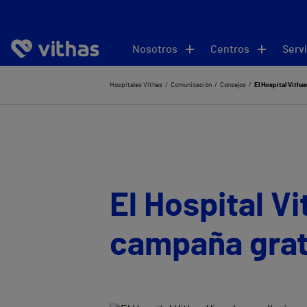
Nosotros
Centros
Servi
Hospitales Vithas
Comunicación
Consejos
El Hospital Vitha
El Hospital V
campaña gratu