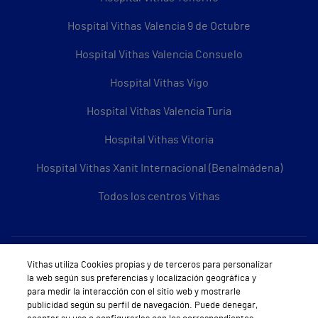
Hospital Vithas Valencia 9 de Octubre
Hospital Vithas Valencia Consuelo
Hospital Vithas Vigo
Hospital Vithas Valencia Turia
Hospital Vithas Vitoria
Hospital Vithas Xanit Internacional (Benalmádena)
Todos los centros Vithas
Sobre Vithas
Vithas utiliza Cookies propias y de terceros para personalizar
la web según sus preferencias y localización geográfica y
Quiénes somos
para medir la interacción con el sitio web y mostrarle
publicidad según su perfil de navegación. Puede denegar,
Trabajar en Vithas