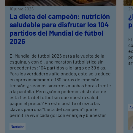
10 junio 2026
28
La dieta del campeón: nutrición
¿
saludable para disfrutar los 104
p
partidos del Mundial de fútbol
El
2026
co
eq
El Mundial de fútbol 2026 está a la vuelta de la
pr
esquina, y con él, una maratón futbolística sin
ar
precedentes: 104 partidos a lo largo de 39 días.
Para los verdaderos aficionados, esto se traduce
en aproximadamente 180 horas de emoción,
tensión y, seamos sinceros, muchas horas frente
a la pantalla. Pero ¿cómo podemos disfrutar de
esta fiesta del fútbol sin que nuestra salud
pague el precio? En este post te ofrezco las
Ap
claves para una "Dieta del campeón" que te
permitirá vivir cada gol con energía y bienestar.
Nutrición