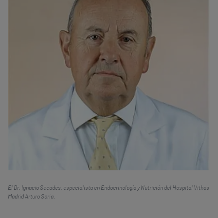
El Dr. Ignacio Secades, especialista en Endocrinología y Nutrición del Hospital Vithas
Madrid Arturo Soria.