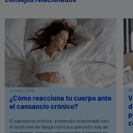
Consejos relacionados
14 mayo 2026
18
¿Cómo reacciona tu cuerpo ante
V
el cansancio crónico?
d
p
El cansancio crónico, a menudo relacionado con
c
el síndrome de fatiga crónica si persiste más de
seis meses, provoca una reacción sistémica en