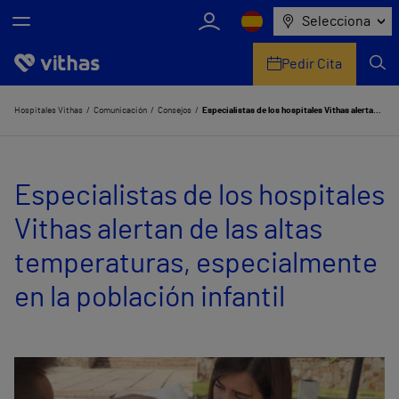
Selecciona
Pedir Cita
Nosotros
Hospitales Vithas
Comunicación
Consejos
Especialistas de los hospitales Vithas alertan de las altas temperaturas, especialmente en la población infantil
Centros
Especialistas de los hospitales
Servicios de salud
Vithas alertan de las altas
Equipo médico y asistencial
temperaturas, especialmente
Información útil
en la población infantil
Comunicación