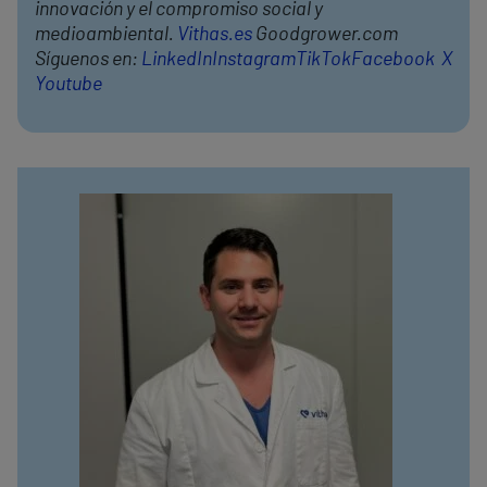
innovación y el compromiso social y
medioambiental.
Vithas.es
Goodgrower.com
Síguenos en:
LinkedIn
Instagram
TikTok
Facebook
X
Youtube