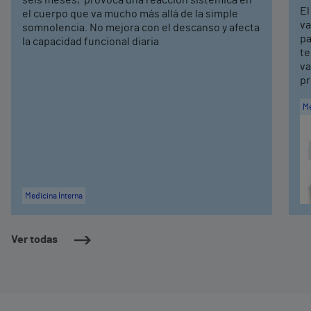
El
el cuerpo que va mucho más allá de la simple
va
somnolencia. No mejora con el descanso y afecta
pa
la capacidad funcional diaria
te
va
pr
Me
Medicina Interna
Ver todas