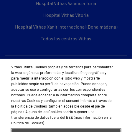
Hospital Vithas Valencia Turia
Hospital Vithas Vitoria
Hospital Vithas Xanit Internacional (Benalmádena)
Todos los centros Vithas
Sobre Vithas
Vithas utiliza Cookies propias y de terceros para personalizar
la web según sus preferencias y localización geográfica y
Quiénes somos
para medir la interacción con el sitio web y mostrarle
publicidad según su perfil de navegación. Puede denegar,
Trabajar en Vithas
aceptar su uso o configurarlas con los correspondientes
botones. Puede acceder a la información completa sobre
Teléfono Cita Médica
nuestras Cookies y configurar el consentimiento a través de
la Política de Cookies (también accesible desde el pie de
Teléfono Atención al Cliente
página). Alguna de las Cookies podría suponer una
transferencia de datos fuera del EEE (más información en la
Política de seguridad y salud en el trabajo
Política de Cookies).