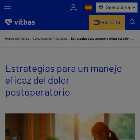
Selecciona
Pedir Cita
Nosotros
Hospitales Vithas
Comunicación
Consejos
Estrategias para un manejo eficaz del dolor postoperatorio
Centros
Estrategias para un manejo
Servicios de salud
eficaz del dolor
Equipo médico y asistencial
postoperatorio
Información útil
Comunicación