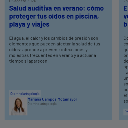
06 agosto 2026
23
Salud auditiva en verano: cómo
E
proteger tus oídos en piscina,
v
playa y viajes
b
El agua, el calor y los cambios de presión son
Co
elementos que pueden afectar la salud de tus
co
oídos: aprende a prevenir infecciones y
qu
molestias frecuentes en verano y a actuar a
pr
tiempo si aparecen.
de
op
La
un
so
pu
Otorrinolaringología
ef
Mariana Campos Motamayor
so
Otorrinolaringología
Pr