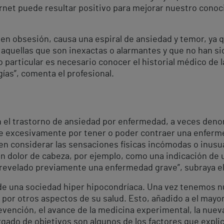
net puede resultar positivo para mejorar nuestro conoci
en obsesión, causa una espiral de ansiedad y temor, ya
 aquellas que son inexactas o alarmantes y que no han si
co particular es necesario conocer el historial médico de l
ías”, comenta el profesional.
on el trastorno de ansiedad por enfermedad, a veces den
se excesivamente por tener o poder contraer una enferme
en considerar las sensaciones físicas incómodas o inusu
n dolor de cabeza, por ejemplo, como una indicación de
evelado previamente una enfermedad grave”, subraya el 
ya de una sociedad hiper hipocondríaca. Una vez tenemos
 por otros aspectos de su salud. Esto, añadido a el mayo
vención, el avance de la medicina experimental, la nueva
gado de objetivos son algunos de los factores que explic