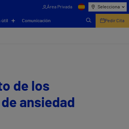
Área Privada
Selecciona
 útil
Comunicación
Pedir Cita
o de los
o de ansiedad