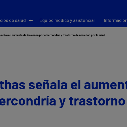
cios de salud
Equipo médico y asistencial
Información
 señala el aumento de los casos por cibercondría y trastorno de ansiedad por la salud
thas señala el aument
ercondría y trastorn