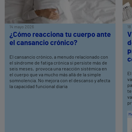
14 mayo 2026
18
¿Cómo reacciona tu cuerpo ante
V
el cansancio crónico?
d
p
El cansancio crónico, a menudo relacionado con
c
el síndrome de fatiga crónica si persiste más de
seis meses, provoca una reacción sistémica en
El
el cuerpo que va mucho más allá de la simple
va
somnolencia. No mejora con el descanso y afecta
pa
la capacidad funcional diaria
te
va
pr
Me