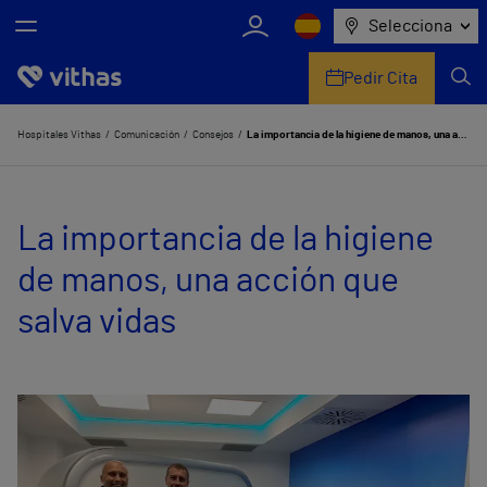
Selecciona
Pedir Cita
Nosotros
Hospitales Vithas
Comunicación
Consejos
La importancia de la higiene de manos, una acción que salva vidas
Centros
La importancia de la higiene
Servicios de salud
de manos, una acción que
Equipo médico y asistencial
salva vidas
Información útil
Comunicación