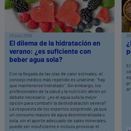
23 julio 2026
28
El dilema de la hidratación en
¿
verano: ¿es suficiente con
p
beber agua sola?
El
co
Con la llegada de las olas de calor estivales, el
eq
consejo médico más repetido es unánime: "hay
pr
que mantenerse hidratado". Sin embargo, los
ar
profesionales de la salud y la nutrición abren un
debate necesario: ¿es el agua sola la mejor
opción para combatir la deshidratación severa?
La respuesta de los expertos sorprende, ya que
un consumo masivo de agua desmineralizada o
sola, sin el aporte adecuado de sales minerales,
puede ser insuficiente e incluso provocar el
Ap