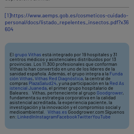
[1]
https://www.aemps.gob.es/cosmeticos-cuidado-
personal/docs/listado_repelentes_insectos.pdf?x36
604
El
grupo Vithas
está integrado por 19 hospitales y 31
centros médicos y asistenciales distribuidos por 13
provincias. Los 11.300 profesionales que conforman
Vithas lo han convertido en uno de los líderes de la
sanidad española. Además, el grupo integra a la
Funda
ción Vithas
,
Vithas Red Diagnóstica
, la central de
compras
PlazaSalud24
, y una participación en la
Red As
istencial Juaneda
, el primer grupo hospitalario de
Baleares. Vithas, perteneciente al grupo
Goodgrower
,
fundamenta su estrategia corporativa en la calidad
asistencial acreditada, la experiencia paciente, la
investigación y la innovación y el compromiso social y
medioambiental.
Vithas.es
Goodgrower.com Síguenos
en:
LinkedIn
Instagram
Facebook
Twitter
YouTube