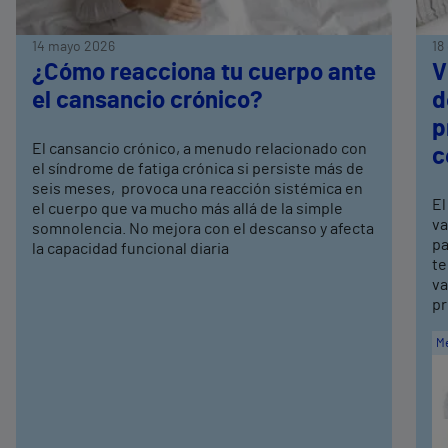
14 mayo 2026
18
¿Cómo reacciona tu cuerpo ante
V
el cansancio crónico?
d
p
El cansancio crónico, a menudo relacionado con
c
el síndrome de fatiga crónica si persiste más de
seis meses, provoca una reacción sistémica en
El
el cuerpo que va mucho más allá de la simple
va
somnolencia. No mejora con el descanso y afecta
pa
la capacidad funcional diaria
te
va
pr
Me