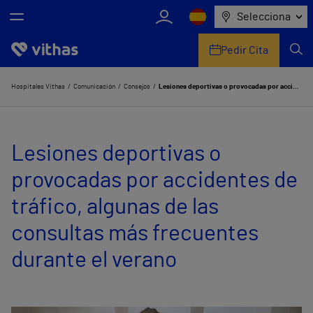
Selecciona
Pedir Cita
Nosotros
Hospitales Vithas
Comunicación
Consejos
Lesiones deportivas o provocadas por accidentes de tráfico, algunas de las consultas más frecuentes durante el verano
Centros
Lesiones deportivas o
Servicios de salud
provocadas por accidentes de
Equipo médico y asistencial
tráfico, algunas de las
Información útil
consultas más frecuentes
Comunicación
durante el verano