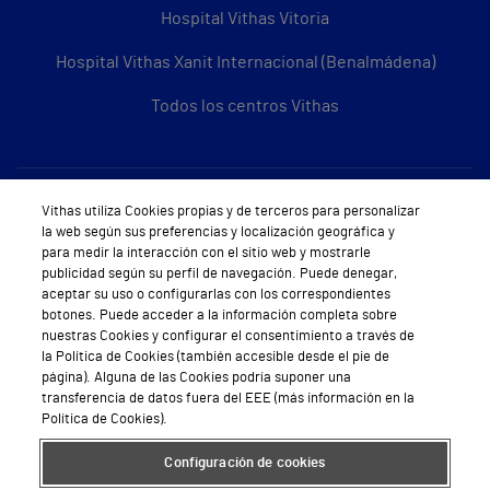
Hospital Vithas Vitoria
Hospital Vithas Xanit Internacional (Benalmádena)
Todos los centros Vithas
Sobre Vithas
Vithas utiliza Cookies propias y de terceros para personalizar
la web según sus preferencias y localización geográfica y
Quiénes somos
para medir la interacción con el sitio web y mostrarle
publicidad según su perfil de navegación. Puede denegar,
Trabajar en Vithas
aceptar su uso o configurarlas con los correspondientes
botones. Puede acceder a la información completa sobre
Teléfono Cita Médica
nuestras Cookies y configurar el consentimiento a través de
la Política de Cookies (también accesible desde el pie de
Teléfono Atención al Cliente
página). Alguna de las Cookies podría suponer una
transferencia de datos fuera del EEE (más información en la
Política de seguridad y salud en el trabajo
Política de Cookies).
Conoce a Supervita
Configuración de cookies