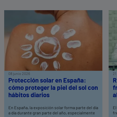
08 junio 2026
21
Protección solar en España:
R
cómo proteger la piel del sol con
f
hábitos diarios
a
En España, la exposición solar forma parte del día
El
a día durante gran parte del año, especialmente
fr