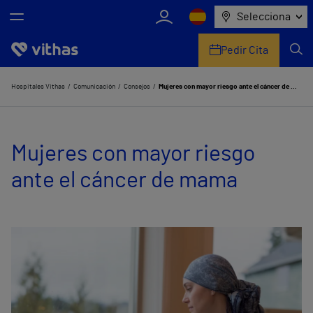
Selecciona
Pedir Cita
Nosotros
Hospitales Vithas
Comunicación
Consejos
Mujeres con mayor riesgo ante el cáncer de mama
Centros
Mujeres con mayor riesgo
Servicios de salud
ante el cáncer de mama
Equipo médico y asistencial
Información útil
Comunicación