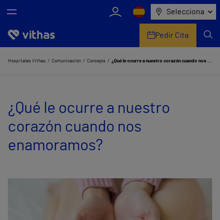
Selecciona
Pedir Cita
Nosotros
Hospitales Vithas
Comunicación
Consejos
¿Qué le ocurre a nuestro corazón cuando nos enamoramos?
Centros
¿Qué le ocurre a nuestro
Servicios de salud
corazón cuando nos
Equipo médico y asistencial
enamoramos?
Información útil
Comunicación