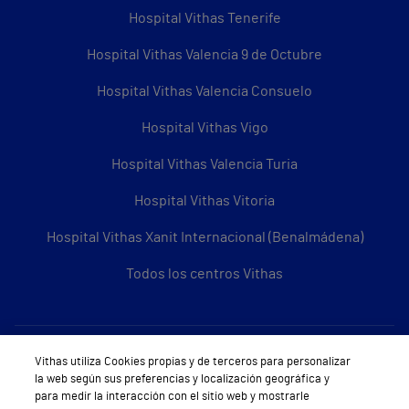
Hospital Vithas Tenerife
Hospital Vithas Valencia 9 de Octubre
Hospital Vithas Valencia Consuelo
Hospital Vithas Vigo
Hospital Vithas Valencia Turia
Hospital Vithas Vitoria
Hospital Vithas Xanit Internacional (Benalmádena)
Todos los centros Vithas
Sobre Vithas
Vithas utiliza Cookies propias y de terceros para personalizar
la web según sus preferencias y localización geográfica y
Quiénes somos
para medir la interacción con el sitio web y mostrarle