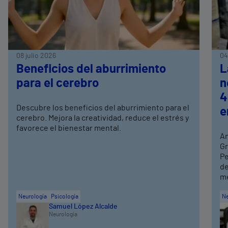
08 julio 2026
04
Beneficios del aburrimiento
L
para el cerebro
n
4
Descubre los beneficios del aburrimiento para el
e
cerebro. Mejora la creatividad, reduce el estrés y
favorece el bienestar mental.
An
Gr
Pe
de
me
Neurología
Psicología
Ne
Samuel López Alcalde
Neurología