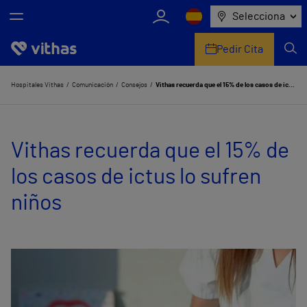
Selecciona
Pedir Cita
Nosotros
Hospitales Vithas
Comunicación
Consejos
Vithas recuerda que el 15% de los casos de ictus lo sufren niños
Centros
Vithas recuerda que el 15% de
Servicios de salud
los casos de ictus lo sufren
Equipo médico y asistencial
niños
Información útil
Comunicación