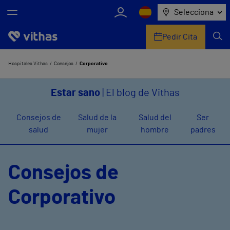
Selecciona
Pedir Cita
Nosotros
Hospitales Vithas
Consejos
Corporativo
Centros
Estar sano
| El blog de Vithas
Servicios de salud
Consejos de
Salud de la
Salud del
Ser
salud
mujer
hombre
padres
Equipo médico y asistencial
Información útil
Consejos de
Comunicación
Corporativo