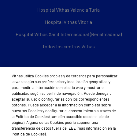
Hospital Vithas Valencia Turia
Hospital Vithas Vitoria
Hospital Vithas Xanit Internacional (Benalmádena)
Todos los centros Vithas
Sobre Vithas
Vithas utiliza Cookies propias y de terceros para personalizar
la web según sus preferencias y localización geográfica y
Quiénes somos
para medir la interacción con el sitio web y mostrarle
publicidad según su perfil de navegación. Puede denegar,
Trabajar en Vithas
aceptar su uso o configurarlas con los correspondientes
botones. Puede acceder a la información completa sobre
Teléfono Cita Médica
nuestras Cookies y configurar el consentimiento a través de
la Política de Cookies (también accesible desde el pie de
Teléfono Atención al Cliente
página). Alguna de las Cookies podría suponer una
transferencia de datos fuera del EEE (más información en la
Política de seguridad y salud en el trabajo
Política de Cookies).