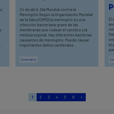
p
as
24 de abril, Día Mundial contra la
Meningitis Según la Organización Mundial
El 
de la Salud (OMS) la meningitis es una
an
infección bacteriana grave de las
int
s
membranas que rodean el cerebro y la
Pat
médula espinal. Hay diferentes bacterias
onl
causantes de meningitis. Puede causar
el 
..
importantes daños cerebrales...
par
Corporativo
Cor
1
2
3
4
5
6
»