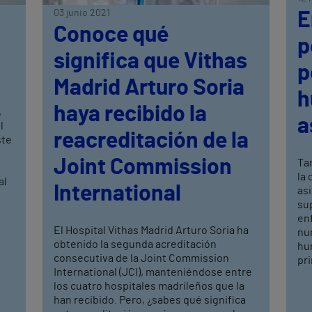
03 junio 2021
E
Conoce qué
p
significa que Vithas
p
Madrid Arturo Soria
h
haya recibido la
,
a
l
reacreditación de la
ste
Joint Commission
Ta
la 
al
International
asi
sup
enf
El Hospital Vithas Madrid Arturo Soria ha
nun
obtenido la segunda acreditación
hum
consecutiva de la Joint Commission
pri
International (JCI), manteniéndose entre
los cuatro hospitales madrileños que la
han recibido. Pero, ¿sabes qué significa