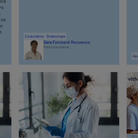
ana
vo.
n
 se
vo
e
Corporativo
Ginecología
o
Sara Fontserè Recuenco
Medicina interna
Apa
12 