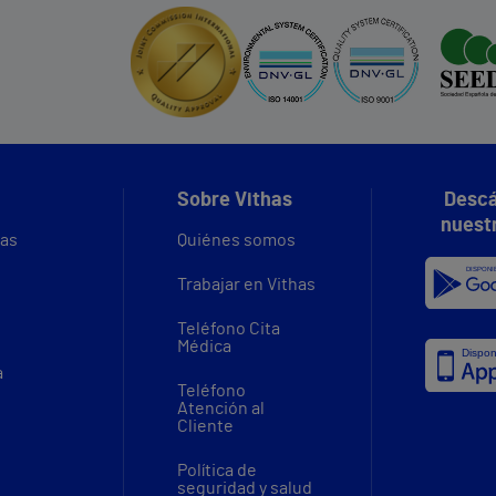
Sobre Vithas
Descá
nuest
vas
Quiénes somos
Trabajar en Vithas
Teléfono Cita
Médica
a
Teléfono
Atención al
Cliente
Política de
seguridad y salud