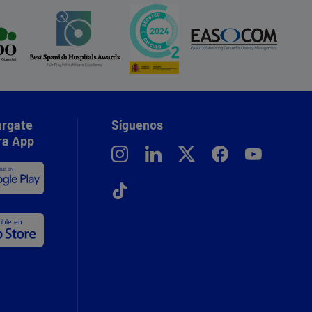
rgate
Síguenos
ra App