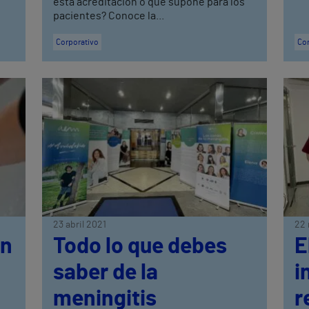
esta acreditación o qué supone para los
pacientes? Conoce la...
Corporativo
Cor
23 abril 2021
22 
en
Todo lo que debes
E
saber de la
i
meningitis
r