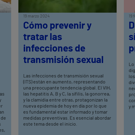
19 marzo 2024
19 
Cómo prevenir y
D
tratar las
s
infecciones de
p
transmisión sexual
Lo 
di
Las infecciones de transmisión sexual
los
(ITS) están en aumento, representando
div
una preocupante tendencia global. El VIH,
ne
Las
las hepatitis A, B y C, la sífilis, la gonorrea,
pr
y
y la clamidia entre otras, protagonizan la
co
er
nueva epidemia de hoy en día por lo que
y 
an
es fundamental estar informado y tomar
 de
medidas preventivas. Es esencial abordar
s
este tema desde el inicio.
es,