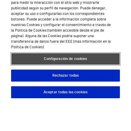
para medir la interacción con el sitio web y mostrarle
publicidad según su perfil de navegación. Puede denegar,
Hospital Universitario Vithas Madrid La Milagrosa
aceptar su uso o configurarlas con los correspondientes
botones. Puede acceder a la información completa sobre
Hospital Vithas Málaga
nuestras Cookies y configurar el consentimiento a través de
la Política de Cookies (también accesible desde el pie de
Hospital Vithas Medimar
página). Alguna de las Cookies podría suponer una
transferencia de datos fuera del EEE (más información en la
Hospital Vithas Sevilla
Política de Cookies).
Hospital Vithas Tenerife
Configuración de cookies
Hospital Vithas Valencia 9 de Octubre
Rechazar todas
Hospital Vithas Valencia Consuelo
Hospital Vithas Vigo
Aceptar todas las cookies
Descargar App
Pedir cita
Hospital Vithas Valencia Turia
Hospital Vithas Vitoria
Hospital Vithas Xanit Internacional (Benalmádena)