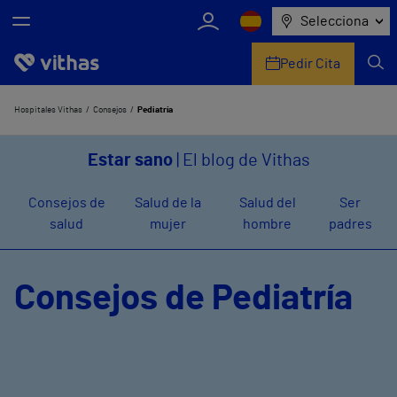
Selecciona
Pedir Cita
Nosotros
Hospitales Vithas
Consejos
Pediatría
Centros
Estar sano
| El blog de Vithas
Servicios de salud
Consejos de
Salud de la
Salud del
Ser
salud
mujer
hombre
padres
Equipo médico y asistencial
Información útil
Consejos de Pediatría
Comunicación